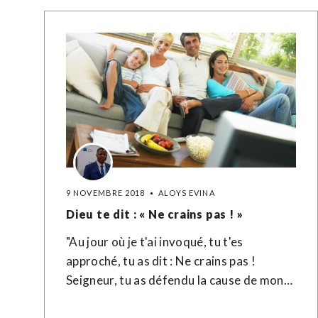
9 NOVEMBRE 2018
ALOYS EVINA
Dieu te dit : « Ne crains pas ! »
"Au jour où je t'ai invoqué, tu t'es
approché, tu as dit : Ne crains pas !
Seigneur, tu as défendu la cause de mon…