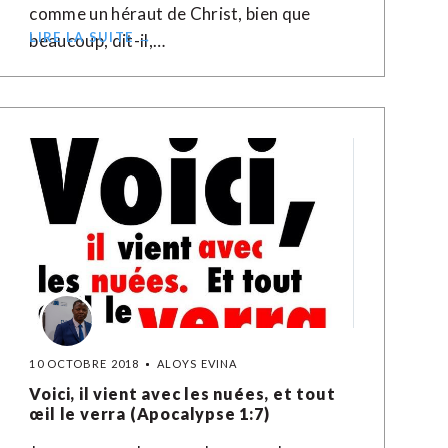
comme un héraut de Christ, bien que
LIRE LA SUITE →
beaucoup, dit-il,…
10 OCTOBRE 2018
ALOYS EVINA
Voici, il vient avec les nuées, et tout
œil le verra (Apocalypse 1:7)