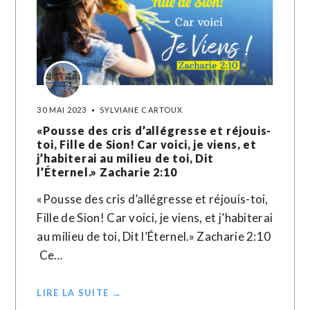
30 MAI 2023
SYLVIANE CARTOUX
«Pousse des cris d’allégresse et réjouis-
toi, Fille de Sion! Car voici, je viens, et
j’habiterai au milieu de toi, Dit
l’Éternel.» Zacharie‬ ‭2‬:‭10‬ ‭
«Pousse des cris d’allégresse et réjouis-toi,
Fille de Sion! Car voici, je viens, et j’habiterai
au milieu de toi, Dit l’Éternel.» Zacharie‬ ‭2‬:‭10‬
‭ Ce…
LIRE LA SUITE →