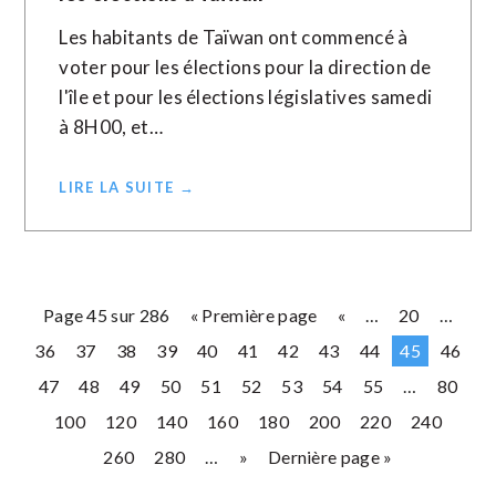
Les habitants de Taïwan ont commencé à
voter pour les élections pour la direction de
l'île et pour les élections législatives samedi
à 8H00, et…
LIRE LA SUITE →
Page 45 sur 286
« Première page
«
…
20
…
36
37
38
39
40
41
42
43
44
45
46
47
48
49
50
51
52
53
54
55
…
80
100
120
140
160
180
200
220
240
260
280
…
»
Dernière page »