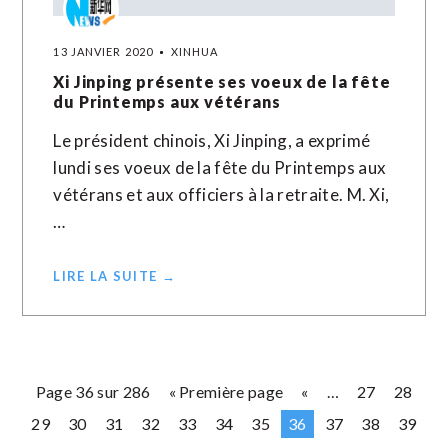
13 JANVIER 2020
XINHUA
Xi Jinping présente ses voeux de la fête
du Printemps aux vétérans
Le président chinois, Xi Jinping, a exprimé
lundi ses voeux de la fête du Printemps aux
vétérans et aux officiers à la retraite. M. Xi,
…
LIRE LA SUITE →
Page 36 sur 286
« Première page
«
…
27
28
29
30
31
32
33
34
35
36
37
38
39