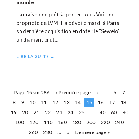
monde
La maison de prêt-à-porter Louis Vuitton,
propriété de LVMH, a dévoilé mardi à Paris
sa dernière acquisition en date : le "Sewelo",
un diamant brut…
LIRE LA SUITE →
Page 15 sur 286
« Première page
«
…
6
7
8
9
10
11
12
13
14
15
16
17
18
19
20
21
22
23
24
25
…
40
60
80
100
120
140
160
180
200
220
240
260
280
…
»
Dernière page »