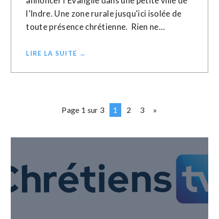
annoncer l’Évangile dans une petite ville de
l’Indre. Une zone rurale jusqu'ici isolée de
toute présence chrétienne. Rien ne…
LIRE LA SUITE →
Page 1 sur 3
1
2
3
»