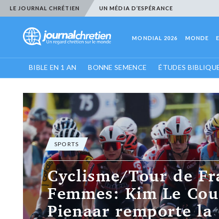
LE JOURNAL CHRÉTIEN
UN MÉDIA D’ESPÉRANCE
MONDIAL 2026
MONDE
BIBLE EN 1 AN
BONNE SEMENCE
ÉTUDES BIBLIQU
SPORTS
Cyclisme/Tour de Fr
Femmes: Kim Le Cou
Pienaar remporte la