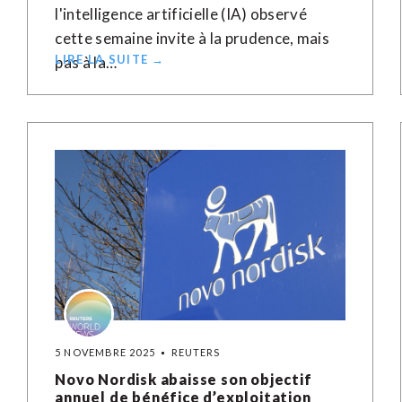
l'intelligence artificielle (IA) observé
cette semaine invite à la prudence, mais
LIRE LA SUITE →
pas à la…
5 NOVEMBRE 2025
REUTERS
Novo Nordisk abaisse son objectif
annuel de bénéfice d’exploitation