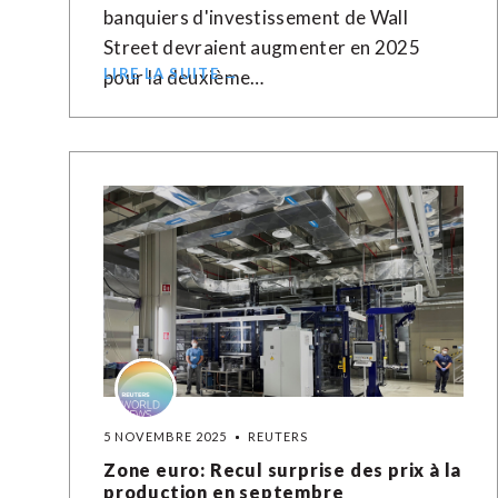
banquiers d'investissement de Wall
Street devraient augmenter en 2025
LIRE LA SUITE →
pour la deuxième…
5 NOVEMBRE 2025
REUTERS
Zone euro: Recul surprise des prix à la
production en septembre