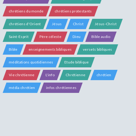
chrétiens du monde
chrétiens protestants
chrétiens d'Orient
Jésus
Christ
Jésus-Christ
Saint-Esprit
Père céleste
Dieu
Bible audio
Bible
enseignements bibliques
versets bibliques
méditations quotidiennes
Etude biblique
Vie chrétienne
L'info
Chrétienne
chrétien
média chrétien
infos chrétiennes