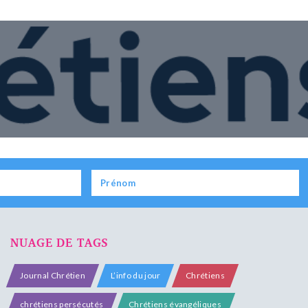
NUAGE DE TAGS
Journal Chrétien
L’info du jour
Chrétiens
chrétiens persécutés
Chrétiens évangéliques