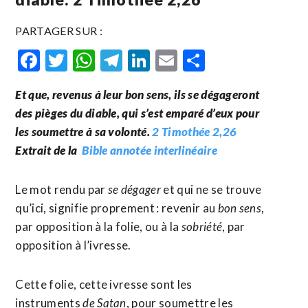
PARTAGER SUR :
Facebook
Twitter
WhatsApp
Telegram
LinkedIn
Email
Partager
Et que, revenus à leur bon sens, ils se dégageront
des pièges du diable, qui s’est emparé d’eux pour
les soumettre à sa volonté.
2 Timothée 2,26
Extrait de la
Bible annotée interlinéaire
Le mot rendu par
se dégager
et qui ne se trouve
qu’ici, signifie proprement : revenir au
bon sens
,
par opposition à la folie, ou à la
sobriété
, par
opposition à l’ivresse.
Cette folie, cette ivresse sont les
instruments
de Satan
, pour soumettre les