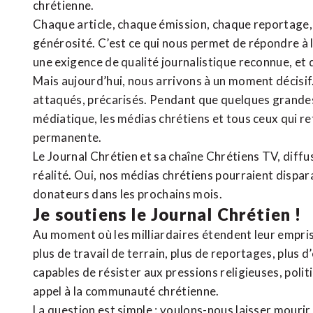
chrétienne
.
Chaque article, chaque émission, chaque reportage
générosité. C’est ce qui nous permet de répondre à 
une exigence de qualité journalistique reconnue,
et 
Mais aujourd’hui, nous arrivons à un moment décisif
attaqués, précarisés. Pendant que quelques grandes
médiatique, les médias chrétiens et tous ceux qui 
permanente.
Le Journal Chrétien et sa chaîne Chrétiens TV, diffu
réalité. Oui, nos médias chrétiens pourraient dispa
donateurs dans les prochains mois.
Je soutiens le Journal Chrétien !
Au moment où les milliardaires étendent leur emprise
plus de travail de terrain, plus de reportages, plus 
capables de résister aux pressions religieuses, poli
appel à la communauté chrétienne.
La question est simple : voulons-nous laisser mourir l