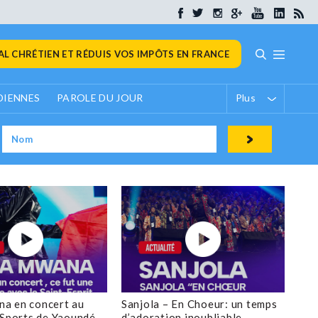
L CHRÉTIEN ET RÉDUIS VOS IMPÔTS EN FRANCE
DIENNES
PAROLE DU JOUR
Plus
a en concert au
Sanjola – En Choeur: un temps
 Sports de Yaoundé
d’adoration inoubliable