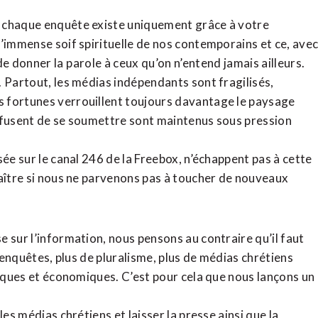
, chaque enquête existe uniquement grâce à votre
l’immense soif spirituelle de nos contemporains et ce, ave
de donner la parole à ceux qu’on n’entend jamais ailleurs.
. Partout, les médias indépendants sont fragilisés,
 fortunes verrouillent toujours davantage le paysage
refusent de se soumettre sont maintenus sous pression
sée sur le canal 246 de la Freebox, n’échappent pas à cette
raître si nous ne parvenons pas à toucher de nouveaux
 sur l’information, nous pensons au contraire qu’il faut
d’enquêtes, plus de pluralisme, plus de médias chrétiens
tiques et économiques. C’est pour cela que nous lançons un
es médias chrétiens et laisser la presse ainsi que la