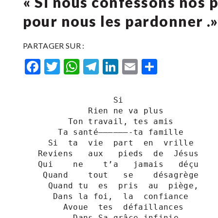
« Si nous confessons nos pé
pour nous les pardonner .» 1 Je
PARTAGER SUR :
Facebook
Twitter
WhatsApp
Telegram
LinkedIn
Email
Partager
                  Si

             Rien ne va plus

         Ton travail, tes amis

       Ta santé——————-ta famille

     Si  ta  vie  part  en  vrille

   Reviens   aux   pieds  de  Jésus 

   Qui    ne    t’a   jamais   déçu

    Quand    tout   se    désagrège 

     Quand tu  es  pris  au  piège,

      Dans la foi,  la  confiance

        Avoue  tes  défaillances

          Dans Sa grâce infinie
