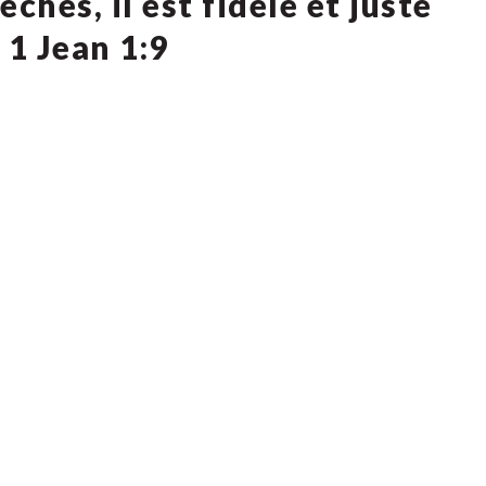
chés, il est fidèle et juste
an‬ ‭1‬:‭9‬ ‭