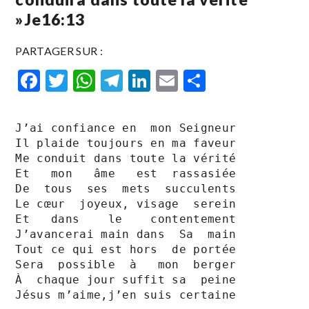
»Je16:13
PARTAGER SUR :
Facebook
Twitter
WhatsApp
Telegram
LinkedIn
Email
Partager
J’ai confiance en  mon Seigneur 

Il plaide toujours en ma faveur

Me conduit dans toute la vérité 

Et   mon   âme   est  rassasiée 

De  tous  ses  mets  succulents

Le cœur  joyeux, visage  serein 

Et   dans    le    contentement 

J’avancerai main dans  Sa  main

Tout ce qui est hors  de portée 

Sera  possible  à   mon  berger

À  chaque jour suffit sa  peine

Jésus m’aime,j’en suis certaine
