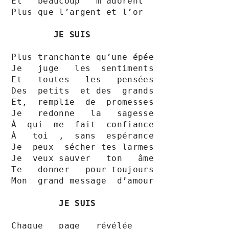
Et   beaucoup   m’adorent

Plus que l’argent et l’or

JE SUIS 
Plus tranchante qu’une épée 

Je   juge   les  sentiments

Et   toutes   les   pensées

Des  petits  et des  grands

Et,  remplie  de  promesses

Je   redonne   la   sagesse

À  qui  me  fait  confiance

À   toi  ,  sans  espérance 

Je  peux  sécher tes larmes

Je  veux sauver   ton   âme

Te   donner   pour toujours

Mon  grand message  d’amour

JE SUIS
Chaque   page   révélée
