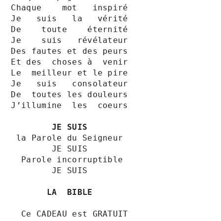
Chaque    mot   inspiré

Je   suis   la   vérité 

De    toute    éternité 

Je    suis   révélateur 

Des fautes et des peurs

Et des  choses à  venir

Le  meilleur et le pire

Je   suis   consolateur

De  toutes les douleurs

J’illumine  les  coeurs

JE SUIS
 la Parole du Seigneur 

        JE SUIS

  Parole incorruptible

        JE SUIS

LA  BIBLE
  Ce CADEAU est GRATUIT
