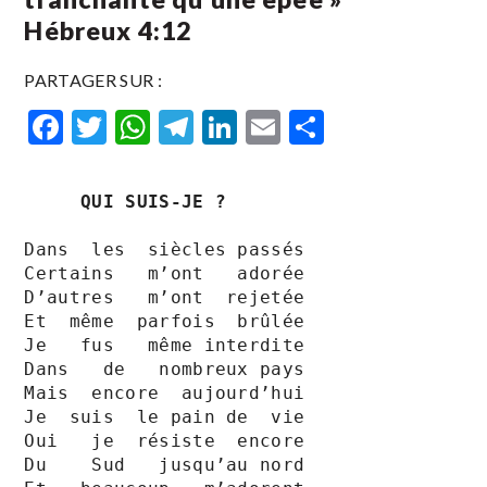
‭‭Hébreux‬ ‭4:12
PARTAGER SUR :
Facebook
Twitter
WhatsApp
Telegram
LinkedIn
Email
Partager
QUI SUIS-JE ?
Dans  les  siècles passés 

Certains   m’ont   adorée 

D’autres   m’ont  rejetée

Et  même  parfois  brûlée

Je   fus   même interdite

Dans   de   nombreux pays

Mais  encore  aujourd’hui 

Je  suis  le pain de  vie

Oui   je  résiste  encore

Du    Sud   jusqu’au nord
