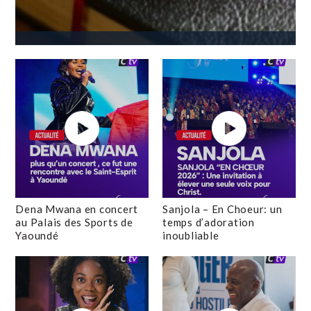
Dena Mwana en concert
Sanjola – En Choeur: un
au Palais des Sports de
temps d’adoration
Yaoundé
inoubliable