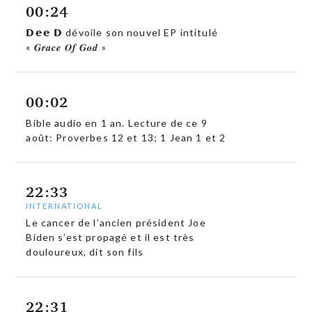
00:24
𝗗𝗲𝗲 𝗗 dévoile son nouvel EP intitulé
« 𝑮𝒓𝒂𝒄𝒆 𝑶𝒇 𝑮𝒐𝒅 »
00:02
Bible audio en 1 an. Lecture de ce 9
août: Proverbes 12 et 13; 1 Jean 1 et 2
22:33
INTERNATIONAL
Le cancer de l’ancien président Joe
Biden s’est propagé et il est très
douloureux, dit son fils
22:31