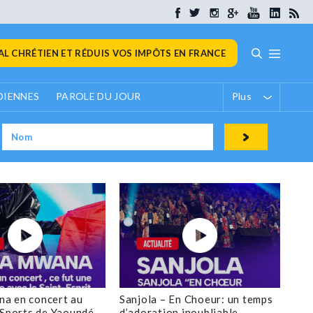
L CHRÉTIEN ET RÉDUIS VOS IMPÔTS EN FRANCE
DIENNES
PAROLE DU JOUR
Plus
a en concert au
Sanjola – En Choeur: un temps
 Sports de Yaoundé
d’adoration inoubliable