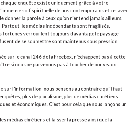
, chaque enquête existe uniquement grâce à votre
l’immense soif spirituelle de nos contemporains et ce, ave
de donner la parole à ceux qu’on n’entend jamais ailleurs.
. Partout, les médias indépendants sont fragilisés,
 fortunes verrouillent toujours davantage le paysage
refusent de se soumettre sont maintenus sous pression
sée sur le canal 246 de la Freebox, n’échappent pas à cette
raître si nous ne parvenons pas à toucher de nouveaux
 sur l’information, nous pensons au contraire qu’il faut
d’enquêtes, plus de pluralisme, plus de médias chrétiens
tiques et économiques. C’est pour cela que nous lançons un
es médias chrétiens et laisser la presse ainsi que la