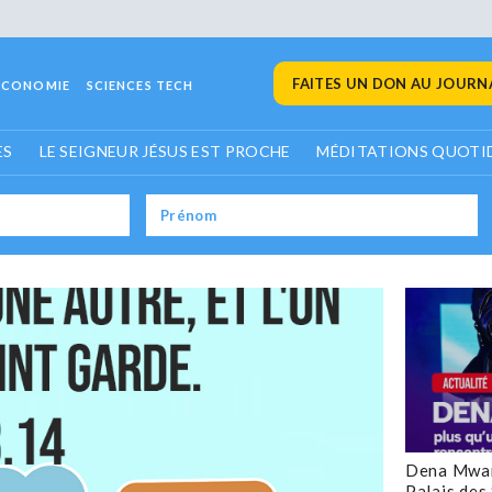
FAITES UN DON AU JOURNA
ECONOMIE
SCIENCES TECH
ES
LE SEIGNEUR JÉSUS EST PROCHE
MÉDITATIONS QUOTI
Dena Mwan
Palais des