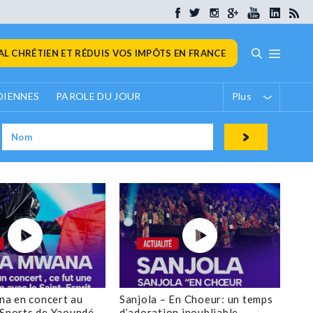
L CHRÉTIEN ET RÉDUIS VOS IMPÔTS EN FRANCE
DIENNES
PAROLE DU JOUR
Plus
a en concert au
Sanjola – En Choeur: un temps
 Sports de Yaoundé
d’adoration inoubliable