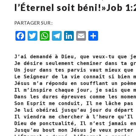
l’Éternel soit béni!»Job‬ ‭1‬:‭
PARTAGER SUR :
Facebook
Twitter
WhatsApp
Telegram
LinkedIn
Email
Partager
J’ai demandé à Dieu, que veux-tu que je
Je désire seulement cheminer dans ta gr
Un jour dans tes parvis vaut mieux que 
Le Seigneur de la vie connaît si bien m
Jésus m’a répondu en soufflant un poème
Il m’inspire chaque jour, je sais que m
Dans les dures épreuves comme les momen
Son Esprit me conduit, Il ne lâche pas 
Je lui obéirai jusqu’au jour du départ

Il viendra me chercher à l’heure qu’Il 
Dieu de ponctualité, Il n’est jamais en
Jusqu’au bout mon Jésus je veux porter 