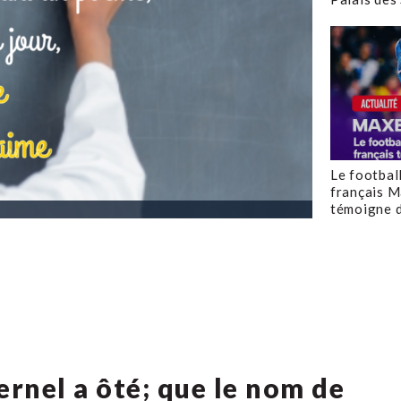
Le footbal
français M
témoigne d
ternel a ôté; que le nom de