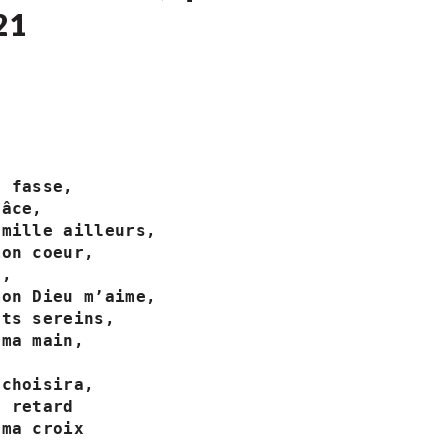
21‬
 fasse,

âce,

mille ailleurs,

on coeur,

, 

on Dieu m’aime,

ts sereins,

ma main,

choisira,

 retard

ma croix
