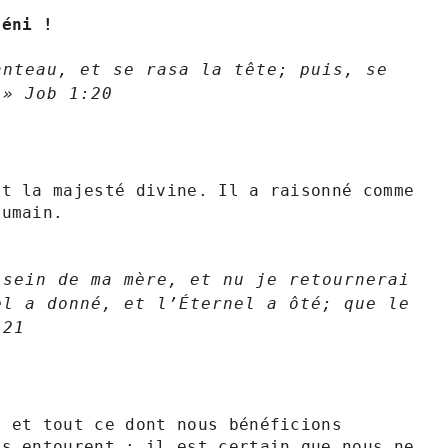
béni !
nteau, et se rasa la tête; puis, se 
b‬ ‭1‬:‭20‬ ‭
t la majesté divine. Il a raisonné comme 
umain.

sein de ma mère, et nu je retournerai 
l a donné, et l’Éternel a ôté; que le 
1‬ ‭
 et tout ce dont nous bénéficions 
s entourent ; il est certain que nous ne 