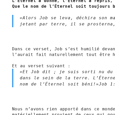
L’Éternel a donné, l’Éternel a repris,

Que le nom de l’Éternel soit toujours 
«Alors Job se leva, déchira son ma
jetant par terre, il se prosterna,» Jo
Dans ce verset, Job s’est humilié devan
l’aurait fait naturellement tout être h
«Et Job dit ; je suis sorti nu du 
dans le sein de la terre. L’Éterne
nom de l’Éternel soit béni!»Job‬ ‭1‬:‭2
Nous n’avons rien apporté dans ce monde
matériellement provient de ceux qui nou