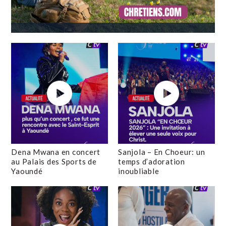
Dena Mwana en concert
Sanjola – En Choeur: un
au Palais des Sports de
temps d’adoration
Yaoundé
inoubliable