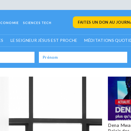
FAITES UN DON AU JOURNA
ECONOMIE
SCIENCES TECH
ES
LE SEIGNEUR JÉSUS EST PROCHE
MÉDITATIONS QUOTI
Dena Mwan
Palais des