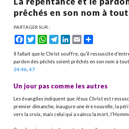
La repentance et le pardo
prêchés en son nom à toute
PARTAGER SUR :
Facebook
Twitter
WhatsApp
Telegram
LinkedIn
Email
Partager
Il fallait que le Christ souffre, qu’il ressuscite d’ent
pardon des péchés soient prêchés en son nom à tou
24:46
,
47
Un jour pas comme les autres
Les évangiles indiquent que Jésus Christ est ressusci
premier dimanche, inaugure une ère nouvelle, la péri
vers la croix, mais celui qui a vaincu la mort, l’Homm