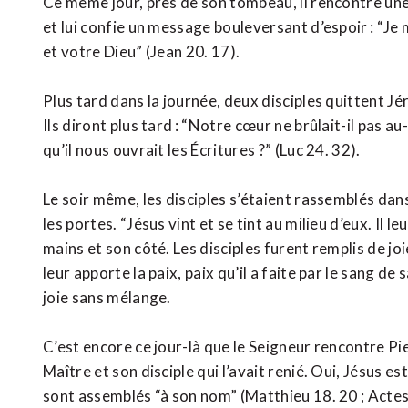
Ce même jour, près de son tombeau, il rencontre une 
et lui confie un message bouleversant d’espoir : “J
et votre Dieu” (Jean 20. 17).
Plus tard dans la journée, deux disciples quittent Jér
Ils diront plus tard : “Notre cœur ne brûlait-il pas a
qu’il nous ouvrait les Écritures ?” (Luc 24. 32).
Le soir même, les disciples s’étaient rassemblés da
les portes. “Jésus vint et se tint au milieu d’eux. Il le
mains et son côté. Les disciples furent remplis de joi
leur apporte la paix, paix qu’il a faite par le sang d
joie sans mélange.
C’est encore ce jour-là que le Seigneur rencontre Pie
Maître et son disciple qui l’avait renié. Oui, Jésus es
sont assemblés “à son nom” (Matthieu 18. 20 ; Actes 