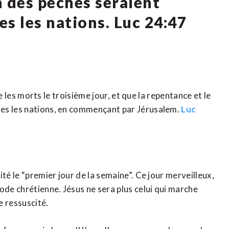
n des péchés seraient
s les nations. Luc 24:47
re les morts le troisième jour, et que la repentance et le
tes les nations, en commençant par Jérusalem.
Luc
té le “premier jour de la semaine”. Ce jour merveilleux,
ode chrétienne. Jésus ne sera plus celui qui marche
e ressuscité.