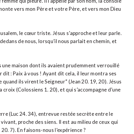
femme qui pleure. Il l’appelle par son nom, la console
e monte vers mon Père et votre Père, et vers mon Dieu
usalem, le cœur triste. Jésus s’approche et leur parle.
u-dedans de nous, lorsqu’il nous parlait en chemin, et
ns une maison dont ils avaient prudemment verrouillé
ur dit : Paix à vous ! Ayant dit cela, il leur montra ses
e quand ils virent le Seigneur” (Jean 20. 19, 20). Jésus
e sa croix (Colossiens 1. 20), et qui s’accompagne d’une
rre (Luc 24. 34), entrevue restée secrète entre le
t vivant, proche des siens. Il est au milieu de ceux qui
20. 7). En faisons-nous l’expérience ?