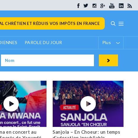
L CHRÉTIEN ET RÉDUIS VOS IMPÔTS EN FRANCE
DIENNES
PAROLE DU JOUR
Plus
a en concert au
Sanjola – En Choeur: un temps
 Sports de Yaoundé
d’adoration inoubliable