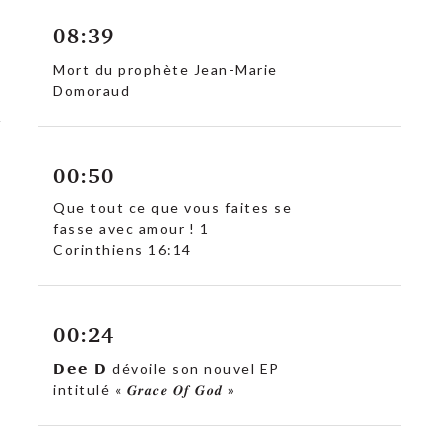
08:39
Mort du prophète Jean-Marie
Domoraud
00:50
Que tout ce que vous faites se
fasse avec amour ! 1
Corinthiens 16:14
00:24
𝗗𝗲𝗲 𝗗 dévoile son nouvel EP
intitulé « 𝑮𝒓𝒂𝒄𝒆 𝑶𝒇 𝑮𝒐𝒅 »