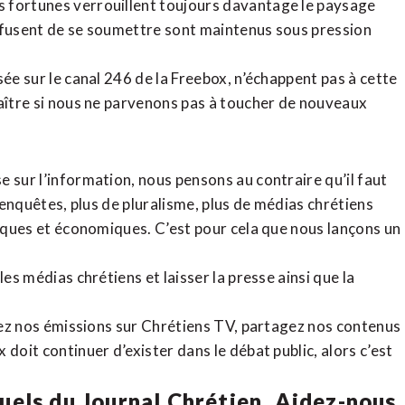
 fortunes verrouillent toujours davantage le paysage
refusent de se soumettre sont maintenus sous pression
sée sur le canal 246 de la Freebox, n’échappent pas à cette
raître si nous ne parvenons pas à toucher de nouveaux
 sur l’information, nous pensons au contraire qu’il faut
d’enquêtes, plus de pluralisme, plus de médias chrétiens
tiques et économiques. C’est pour cela que nous lançons un
es médias chrétiens et laisser la presse ainsi que la
rdez nos émissions sur Chrétiens TV, partagez nos contenus
doit continuer d’exister dans le débat public, alors c’est
uels du Journal Chrétien. Aidez-nous