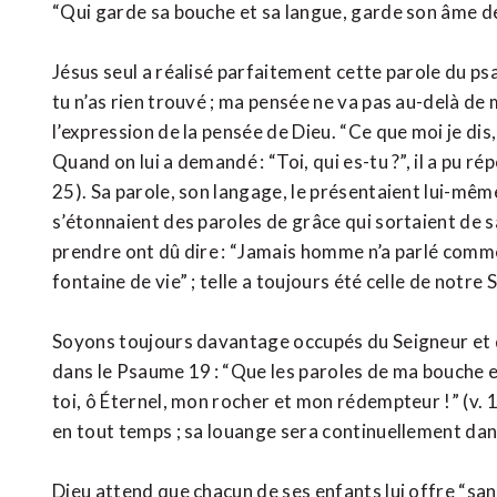
“Qui garde sa bouche et sa langue, garde son âme de
Jésus seul a réalisé parfaitement cette parole du ps
tu n’as rien trouvé ; ma pensée ne va pas au-delà de m
l’expression de la pensée de Dieu. “Ce que moi je dis, 
Quand on lui a demandé : “Toi, qui es-tu ?”, il a pu ré
25). Sa parole, son langage, le présentaient lui-même.
s’étonnaient des paroles de grâce qui sortaient de s
prendre ont dû dire : “Jamais homme n’a parlé comme
fontaine de vie” ; telle a toujours été celle de notre 
Soyons toujours davantage occupés du Seigneur et de
dans le Psaume 19 : “Que les paroles de ma bouche 
toi, ô Éternel, mon rocher et mon rédempteur !” (v. 1
en tout temps ; sa louange sera continuellement dan
Dieu attend que chacun de ses enfants lui offre “sans