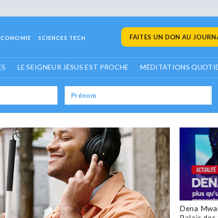
FAITES UN DON AU JOURNA
ECONOMIE
SCIENCES TECH
ES
LE SEIGNEUR JÉSUS EST PROCHE
MÉDITATIONS QUOTI
Dena Mwan
Palais des