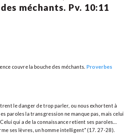
 des méchants. Pv. 10:11
iolence couvre la bouche des méchants.
Proverbes
trent le danger de trop parler, ou nous exhortent à
des paroles la transgression ne manque pas, mais celui
“Celui qui a de la connaissance retient ses paroles…
erme ses lèvres, un homme intelligent” (17. 27-28).