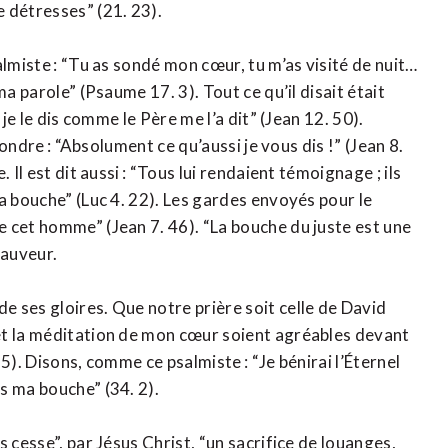
 détresses” (21. 23).
almiste : “Tu as sondé mon cœur, tu m’as visité de nuit…
a parole” (Psaume 17. 3). Tout ce qu’il disait était
je le dis comme le Père me l’a dit” (Jean 12. 50).
pondre : “Absolument ce qu’aussi je vous dis !” (Jean 8.
 Il est dit aussi : “Tous lui rendaient témoignage ; ils
a bouche” (Luc 4. 22). Les gardes envoyés pour le
 cet homme” (Jean 7. 46). “La bouche du juste est une
Sauveur.
 ses gloires. Que notre prière soit celle de David
et la méditation de mon cœur soient agréables devant
5). Disons, comme ce psalmiste : “Je bénirai l’Éternel
s ma bouche” (34. 2).
 cesse”, par Jésus Christ, “un sacrifice de louanges,