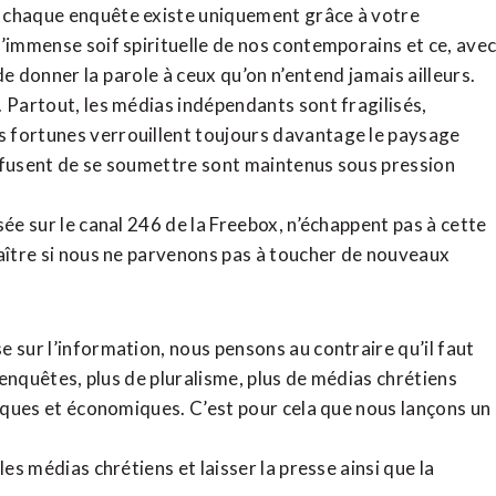
, chaque enquête existe uniquement grâce à votre
l’immense soif spirituelle de nos contemporains et ce, ave
de donner la parole à ceux qu’on n’entend jamais ailleurs.
. Partout, les médias indépendants sont fragilisés,
 fortunes verrouillent toujours davantage le paysage
refusent de se soumettre sont maintenus sous pression
sée sur le canal 246 de la Freebox, n’échappent pas à cette
raître si nous ne parvenons pas à toucher de nouveaux
 sur l’information, nous pensons au contraire qu’il faut
d’enquêtes, plus de pluralisme, plus de médias chrétiens
tiques et économiques. C’est pour cela que nous lançons un
es médias chrétiens et laisser la presse ainsi que la