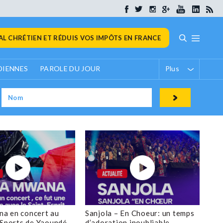
L CHRÉTIEN ET RÉDUIS VOS IMPÔTS EN FRANCE
DIENNES
PAROLE DU JOUR
Plus
a en concert au
Sanjola – En Choeur: un temps
 Sports de Yaoundé
d’adoration inoubliable