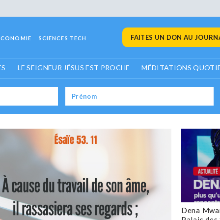
FAITES UN DON AU JOURNA
ECONOMIE
SCIENCES TECH
ES
LE SEIGNEUR JÉSUS EST PROCHE
MÉDITATIONS QUOTI
Dena Mwan
Palais des