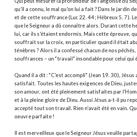
Qui peut mesurer la profondeur de l’angoisse du Seig
qu’il a connu, le mal qu’on lui a fait ? Dans le jard
et de cette souffrance (Luc 22. 44 ; Hébreux 5. 7). L
que le Seigneur a dû connaître alors. Durant cette he
lui, car ils s’étaient endormis. Mais cette épreuve, 
souffrait sur la croix, en particulier quand il était
ténèbres ? Alors il a confessé chacun de nos péchés, 
souffrances – un “travail” insondable pour celui qui 
Quand il a dit : “C’est accompli” (Jean 19. 30), Jésus 
satisfait. Toutes les hautes exigences de Dieu, justes 
son amour, ont été pleinement satisfaites par l’Homme
et à la pleine gloire de Dieu. Aussi Jésus a-t-il pu rep
accepté tout son travail. Rien n’avait été en vain. Q
oeuvre parfaite !
Il est merveilleux que le Seigneur Jésus veuille parta