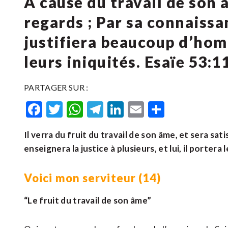
A cause du travail de son â
regards ; Par sa connaissa
justifiera beaucoup d’homm
leurs iniquités. Esaïe 53:1
PARTAGER SUR :
Facebook
Twitter
WhatsApp
Telegram
LinkedIn
Email
Partager
Il verra du fruit du travail de son âme, et sera sa
enseignera la justice à plusieurs, et lui, il portera 
Voici mon serviteur (14)
“Le fruit du travail de son âme”