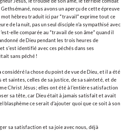
neur Jésus, le trouble de son âme, le terrible combat
in de Gethsémané, nous avons un aperçu de cette épreuve
e mot hébreu traduit ici par “travail” exprime tout ce
ure de la nuit, pas un seul disciple n’a sympathisé avec
qu’est-elle comparée au “travail de son âme” quand il
 abandonné de Dieu pendant les trois heures de
et s’est identifié avec ces péchés dans ses
était sans péché !
a considéré la chose du point de vue de Dieu, et il a été
et saintes, celles de sa justice, de sa sainteté, et de
 Christ Jésus ; elles ont été à l’entière satisfaction
oser sa tête, car Dieu était à jamais satisfait et avait
uel blasphème ce serait d’ajouter quoi que ce soit à son
ger sa satisfaction et sa joie avec nous, déjà