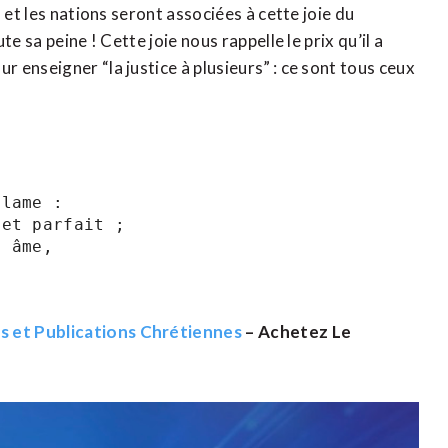
 et les nations seront associées à cette joie du
e sa peine ! Cette joie nous rappelle le prix qu’il a
enseigner “la justice à plusieurs” : ce sont tous ceux
lame :

et parfait ;

 âme,

es et Publications Chrétiennes
– Achetez Le