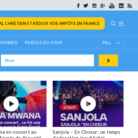
L CHRÉTIEN ET RÉDUIS VOS IMPÔTS EN FRANCE
DIENNES
PAROLE DU JOUR
Plus
a en concert au
Sanjola – En Choeur: un temps
 Sports de Yaoundé
d’adoration inoubliable