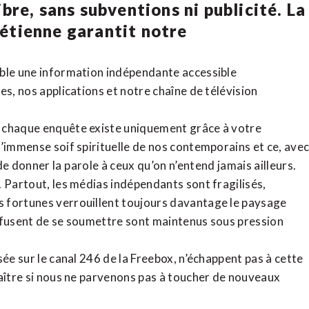
bre, sans subventions ni publicité. La
rétienne
garantit notre
ible une information indépendante accessible
tes,
nos applications
et notre
chaîne de télévision
, chaque enquête existe uniquement grâce à votre
l’immense soif spirituelle de nos contemporains et ce, ave
de donner la parole à ceux qu’on n’entend jamais ailleurs.
. Partout, les médias indépendants sont fragilisés,
 fortunes verrouillent toujours davantage le paysage
refusent de se soumettre sont maintenus sous pression
sée sur le canal 246 de la Freebox, n’échappent pas à cette
raître si nous ne parvenons pas à toucher de nouveaux