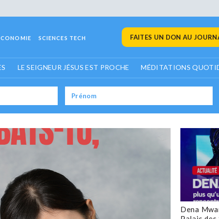
FAITES UN DON AU JOURNA
ECONOMIE
SCIENCES TECH
ES
LE SEIGNEUR JÉSUS EST PROCHE
MÉDITATIONS QUOTI
Dena Mwan
Palais des