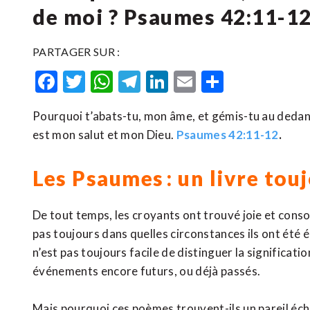
de moi ? Psaumes 42:11-1
PARTAGER SUR :
Facebook
Twitter
WhatsApp
Telegram
LinkedIn
Email
Partager
Pourquoi t’abats-tu, mon âme, et gémis-tu au dedans d
est mon salut et mon Dieu.
Psaumes 42:11-12
.
Les Psaumes : un livre tou
De tout temps, les croyants ont trouvé joie et conso
pas toujours dans quelles circonstances ils ont été éc
n’est pas toujours facile de distinguer la significa
événements encore futurs, ou déjà passés.
Mais pourquoi ces poèmes trouvent-ils un pareil écho