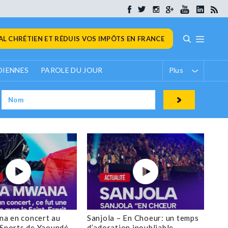
L CHRÉTIEN ET RÉDUIS VOS IMPÔTS EN FRANCE
DIENNES
PAROLE DU JOUR
Plus
a en concert au
Sanjola – En Choeur: un temps
 Sports de Yaoundé
d’adoration inoubliable