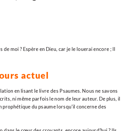
2
e moi ? Espère en Dieu, car je le louerai encore ; Il
jours actuel
lation en lisant le livre des Psaumes. Nous ne savons
rits, ni même parfois le nom de leur auteur. De plus, il
tion prophétique du psaume lorsqu’il concerne des
 dans le cœur des croyants, encore aujourd’hui ? Ils