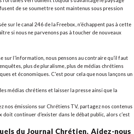
 fortunes verrouillent toujours davantage le paysage
refusent de se soumettre sont maintenus sous pression
sée sur le canal 246 de la Freebox, n’échappent pas à cette
raître si nous ne parvenons pas à toucher de nouveaux
 sur l’information, nous pensons au contraire qu’il faut
d’enquêtes, plus de pluralisme, plus de médias chrétiens
tiques et économiques. C’est pour cela que nous lançons un
es médias chrétiens et laisser la presse ainsi que la
rdez nos émissions sur Chrétiens TV, partagez nos contenus
doit continuer d’exister dans le débat public, alors c’est
uels du Journal Chrétien. Aidez-nous