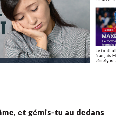
Le footbal
français M
témoigne d
âme, et gémis-tu au dedans