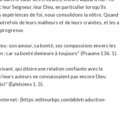
eur Seigneur, leur Dieu, en particulier lorsqu’ils
s expériences de foi, nous consolidons la nôtre. Quand
refois de leurs malheurs et de leurs craintes, et les a
 progresse.
eu : son amour, sa bonté, ses compassions envers les
 bon ; car sa bonté demeure à toujours” (Psaume 136. 1).
ant, qui désire une relation confiante avec le
 leurs auteurs ne connaissaient pas encore Dieu
t” (Éphésiens 1. 3).
 internet : [https :editeurbpc.combibletraduction-