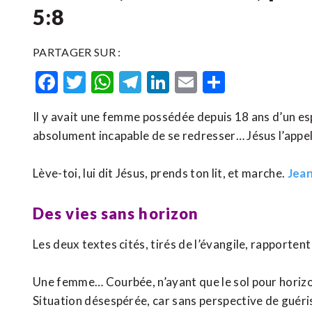
5:8
PARTAGER SUR :
Facebook
Twitter
WhatsApp
Telegram
LinkedIn
Email
Partager
Il y avait une femme possédée depuis 18 ans d’un espri
absolument incapable de se redresser… Jésus l’appela 
Lève-toi, lui dit Jésus, prends ton lit, et marche.
Jean
Des vies sans horizon
Les deux textes cités, tirés de l’évangile, rapporten
Une femme… Courbée, n’ayant que le sol pour horizon,
Situation désespérée, car sans perspective de guériso