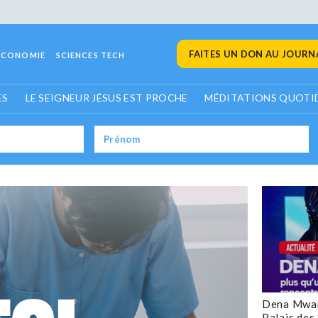
FAITES UN DON AU JOURNA
ECONOMIE
SCIENCES TECH
ES
LE SEIGNEUR JÉSUS EST PROCHE
MÉDITATIONS QUOTI
Dena Mwan
Palais des