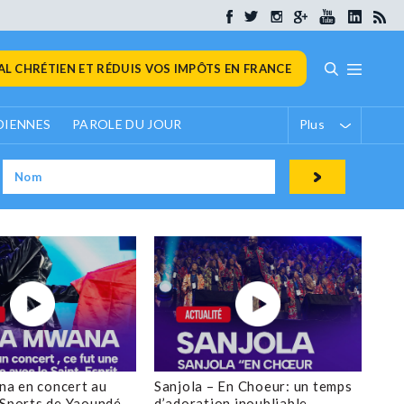
L CHRÉTIEN ET RÉDUIS VOS IMPÔTS EN FRANCE
DIENNES
PAROLE DU JOUR
Plus
a en concert au
Sanjola – En Choeur: un temps
 Sports de Yaoundé
d’adoration inoubliable