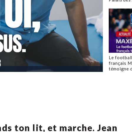
Le footbal
français M
témoigne d
nds ton lit, et marche. Jean