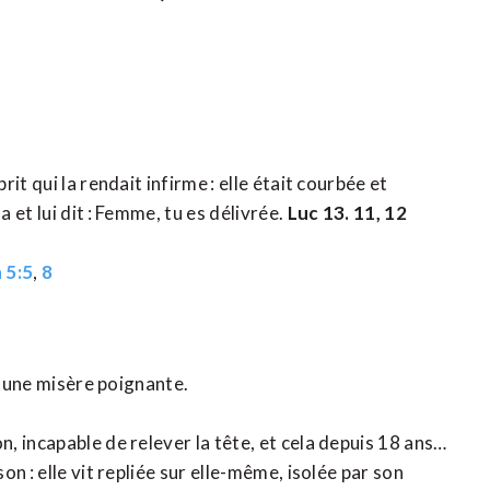
t qui la rendait infirme : elle était courbée et
et lui dit : Femme, tu es délivrée.
Luc 13. 11, 12
 5:5
,
8
t une misère poignante.
 incapable de relever la tête, et cela depuis 18 ans…
n : elle vit repliée sur elle-même, isolée par son