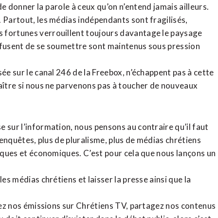
de donner la parole à ceux qu’on n’entend jamais ailleurs.
. Partout, les médias indépendants sont fragilisés,
 fortunes verrouillent toujours davantage le paysage
refusent de se soumettre sont maintenus sous pression
sée sur le canal 246 de la Freebox, n’échappent pas à cette
raître si nous ne parvenons pas à toucher de nouveaux
 sur l’information, nous pensons au contraire qu’il faut
d’enquêtes, plus de pluralisme, plus de médias chrétiens
tiques et économiques. C’est pour cela que nous lançons un
es médias chrétiens et laisser la presse ainsi que la
rdez nos émissions sur Chrétiens TV, partagez nos contenus