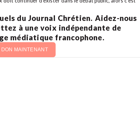
doit continuer d’exister dans le débat public, alors c’est
uels du Journal Chrétien. Aidez-nous
ettez à une voix indépendante de
age médiatique francophone.
N DON MAINTENANT