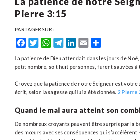
La patience de notre Seign
Pierre 3:15
PARTAGER SUR :
Facebook
Twitter
WhatsApp
Telegram
LinkedIn
Email
Partager
La patience de Dieu attendait dans les jours de Noé, 
petit nombre, soit huit personnes, furent sauvées à 
Croyez que la patience de notre Seigneur est votre 
écrit, selon la sagesse qui lui a été donnée.
2 Pierre 
Quand le mal aura atteint son comb
De nombreux croyants peuvent être surpris par la ban
des mœurs avec ses conséquences qui s’accélèrent – 