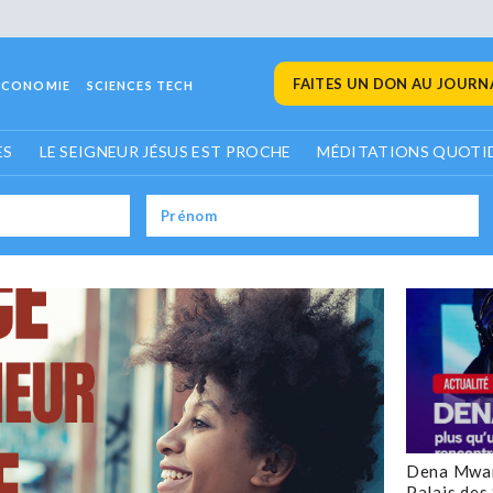
FAITES UN DON AU JOURNA
ECONOMIE
SCIENCES TECH
ES
LE SEIGNEUR JÉSUS EST PROCHE
MÉDITATIONS QUOTI
Dena Mwan
Palais des