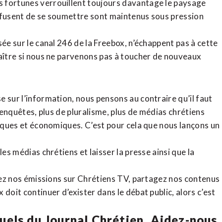
 fortunes verrouillent toujours davantage le paysage
refusent de se soumettre sont maintenus sous pression
sée sur le canal 246 de la Freebox, n’échappent pas à cette
raître si nous ne parvenons pas à toucher de nouveaux
 sur l’information, nous pensons au contraire qu’il faut
d’enquêtes, plus de pluralisme, plus de médias chrétiens
tiques et économiques. C’est pour cela que nous lançons un
es médias chrétiens et laisser la presse ainsi que la
rdez nos émissions sur Chrétiens TV, partagez nos contenus
doit continuer d’exister dans le débat public, alors c’est
uels du Journal Chrétien. Aidez-nous