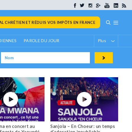
L CHRÉTIEN ET RÉDUIS VOS IMPÔTS EN FRANCE
DIENNES
PAROLE DU JOUR
Plus
a en concert au
Sanjola – En Choeur: un temps
 Sports de Yaoundé
d’adoration inoubliable