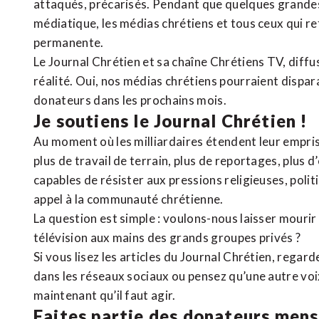
attaqués, précarisés. Pendant que quelques grandes
médiatique, les médias chrétiens et tous ceux qui 
permanente.
Le Journal Chrétien et sa chaîne Chrétiens TV, diffu
réalité. Oui, nos médias chrétiens pourraient dispa
donateurs dans les prochains mois.
Je soutiens le Journal Chrétien !
Au moment où les milliardaires étendent leur emprise
plus de travail de terrain, plus de reportages, plus 
capables de résister aux pressions religieuses, poli
appel à la communauté chrétienne.
La question est simple : voulons-nous laisser mourir l
télévision aux mains des grands groupes privés ?
Si vous lisez les articles du Journal Chrétien, rega
dans les réseaux sociaux ou pensez qu’une autre voix 
maintenant qu’il faut agir.
Faites partie des donateurs mens