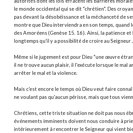
autorités dont les lois effacent les barrières moral
le monde occidental qui se dit “chrétien”. Des croyan
pas devant la désobéissance et la méchanceté de ses
montre que Dieu interviendra en son temps, quand l
des Amoréens (Genèse 15. 16). Ainsi, la patience et
longtemps qu’il y a possibilité de croire au Seigneur 
Même si le jugement est pour Dieu “une œuvre étrang
il ne trouve aucun plaisir, il l’exécute lorsque le mal
arrêter le mal et la violence.
Mais c’est encore le temps où Dieu veut faire connaî
ne voulant pas qu’aucun périsse, mais que tous vienne
Chrétiens, cette triste situation ne doit pas nous éb
événements imminents doivent nous conduire à prie
intérieurement à rencontrer le Seigneur qui vient bi