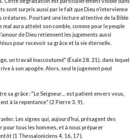
es. Cette dégradation est particulièrement visible dans
ts sont surpris aussi par le fait que Dieu n’intervienne
 créatures. Pourtant une lecture attentive de la Bible
e mal aura atteint son comble, comme pour le peuple
 l’amour de Dieu retiennent les jugements aussi
Jésus pour recevoir sa grâce et la vie éternelle.
e, un travail inaccoutumé” (Ésaïe 28. 21), dans lequel
 arrive à son apogée. Alors, seul le jugement peut
tre sa grâce : “Le Seigneur… est patient envers vous,
nt à la repentance” (2 Pierre 3. 9).
ranler. Les signes qui, aujourd’hui, présagent des
r pour tous les hommes, et à nous préparer
entôt (1 Thessaloniciens 4. 16, 17).