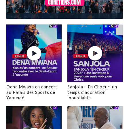
Dena Mwana en concert
Sanjola – En Choeur: un
au Palais des Sports de
temps d’adoration
Yaoundé
inoubliable