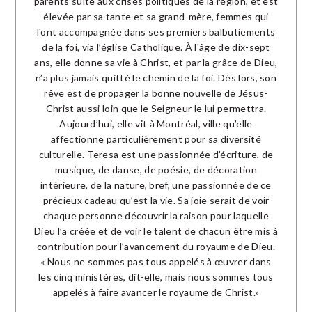
parents suite aux crises politiques de la région, et est
élevée par sa tante et sa grand-mère, femmes qui
l'ont accompagnée dans ses premiers balbutiements
de la foi, via l’église Catholique. À l'âge de dix-sept
ans, elle donne sa vie à Christ, et par la grâce de Dieu,
n’a plus jamais quitté le chemin de la foi. Dès lors, son
rêve est de propager la bonne nouvelle de Jésus-
Christ aussi loin que le Seigneur le lui permettra.
Aujourd’hui, elle vit à Montréal, ville qu’elle
affectionne particulièrement pour sa diversité
culturelle. Teresa est une passionnée d’écriture, de
musique, de danse, de poésie, de décoration
intérieure, de la nature, bref, une passionnée de ce
précieux cadeau qu’est la vie. Sa joie serait de voir
chaque personne découvrir la raison pour laquelle
Dieu l’a créée et de voir le talent de chacun être mis à
contribution pour l’avancement du royaume de Dieu.
« Nous ne sommes pas tous appelés à œuvrer dans
les cinq ministères, dit-elle, mais nous sommes tous
appelés à faire avancer le royaume de Christ.»