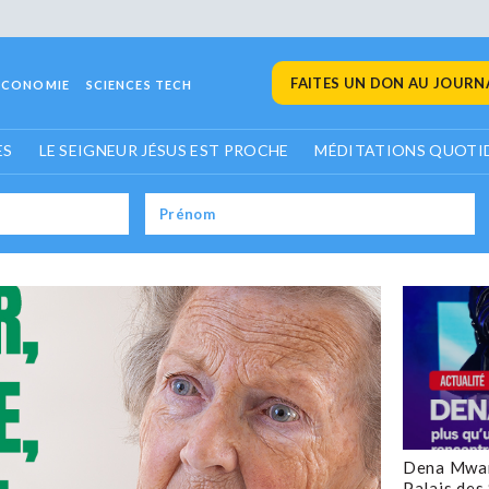
FAITES UN DON AU JOURNA
ECONOMIE
SCIENCES TECH
ES
LE SEIGNEUR JÉSUS EST PROCHE
MÉDITATIONS QUOTI
Dena Mwan
Palais des