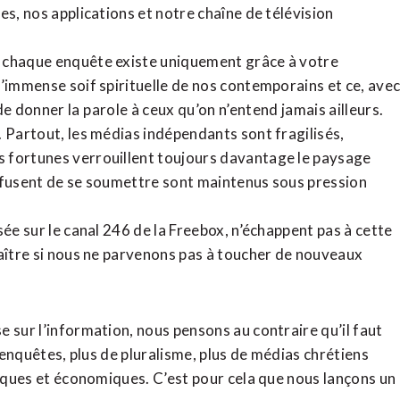
tes,
nos applications
et notre
chaîne de télévision
, chaque enquête existe uniquement grâce à votre
l’immense soif spirituelle de nos contemporains et ce, ave
de donner la parole à ceux qu’on n’entend jamais ailleurs.
. Partout, les médias indépendants sont fragilisés,
 fortunes verrouillent toujours davantage le paysage
refusent de se soumettre sont maintenus sous pression
sée sur le canal 246 de la Freebox, n’échappent pas à cette
raître si nous ne parvenons pas à toucher de nouveaux
 sur l’information, nous pensons au contraire qu’il faut
d’enquêtes, plus de pluralisme, plus de médias chrétiens
tiques et économiques. C’est pour cela que nous lançons un