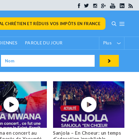
L CHRÉTIEN ET RÉDUIS VOS IMPÔTS EN FRANCE
DIENNES
PAROLE DU JOUR
Plus
a en concert au
Sanjola – En Choeur: un temps
 Sports de Yaoundé
d’adoration inoubliable