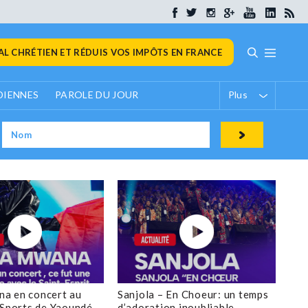
L CHRÉTIEN ET RÉDUIS VOS IMPÔTS EN FRANCE
DIENNES
PAROLE DU JOUR
Plus
a en concert au
Sanjola – En Choeur: un temps
 Sports de Yaoundé
d’adoration inoubliable