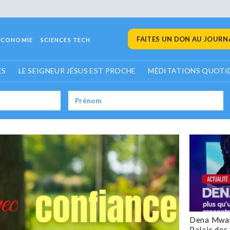
FAITES UN DON AU JOURNA
ECONOMIE
SCIENCES TECH
ES
LE SEIGNEUR JÉSUS EST PROCHE
MÉDITATIONS QUOTI
Dena Mwan
Palais des