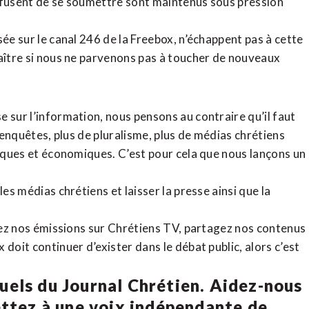
refusent de se soumettre sont maintenus sous pression
sée sur le canal 246 de la Freebox, n’échappent pas à cette
raître si nous ne parvenons pas à toucher de nouveaux
 sur l’information, nous pensons au contraire qu’il faut
d’enquêtes, plus de pluralisme, plus de médias chrétiens
tiques et économiques. C’est pour cela que nous lançons un
es médias chrétiens et laisser la presse ainsi que la
rdez nos émissions sur Chrétiens TV, partagez nos contenus
doit continuer d’exister dans le débat public, alors c’est
uels du Journal Chrétien. Aidez-nous
ettez à une voix indépendante de