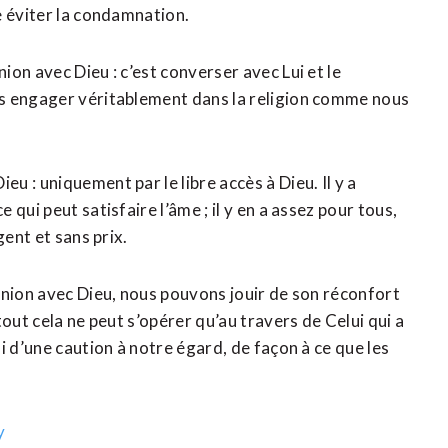
e éviter la condamnation.
on avec Dieu : c’est converser avec Lui et le
us engager véritablement dans la religion comme nous
 : uniquement par le libre accès à Dieu. Il y a
qui peut satisfaire l’âme ; il y en a assez pour tous,
gent et sans prix.
union avec Dieu, nous pouvons jouir de son réconfort
out cela ne peut s’opérer qu’au travers de Celui qui a
i d’une caution à notre égard, de façon à ce que les
y