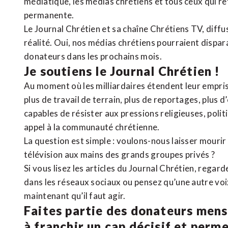
médiatique, les médias chrétiens et tous ceux qui 
permanente.
Le Journal Chrétien et sa chaîne Chrétiens TV, diffu
réalité. Oui, nos médias chrétiens pourraient dispa
donateurs dans les prochains mois.
Je soutiens le Journal Chrétien !
Au moment où les milliardaires étendent leur emprise
plus de travail de terrain, plus de reportages, plus 
capables de résister aux pressions religieuses, poli
appel à la communauté chrétienne.
La question est simple : voulons-nous laisser mourir l
télévision aux mains des grands groupes privés ?
Si vous lisez les articles du Journal Chrétien, rega
dans les réseaux sociaux ou pensez qu’une autre voix 
maintenant qu’il faut agir.
Faites partie des donateurs mens
à franchir un cap décisif et perm