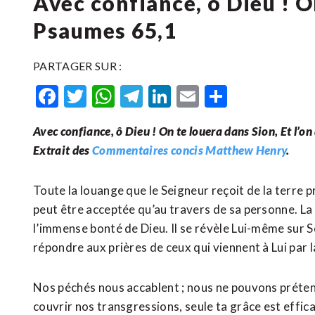
Avec confiance, ô Dieu ! O
Psaumes 65,1
PARTAGER SUR :
Facebook
Twitter
WhatsApp
Telegram
LinkedIn
Email
Partager
Avec confiance, ô Dieu ! On te louera dans Sion, Et l’on
Extrait des
Commentaires concis Matthew Henry
.
Toute la louange que le Seigneur reçoit de la terre pr
peut être acceptée qu’au travers de sa personne. 
l’immense bonté de Dieu. Il se révèle Lui-même sur S
répondre aux prières de ceux qui viennent à Lui par l
Nos péchés nous accablent ; nous ne pouvons prétend
couvrir nos transgressions, seule ta grâce est effica