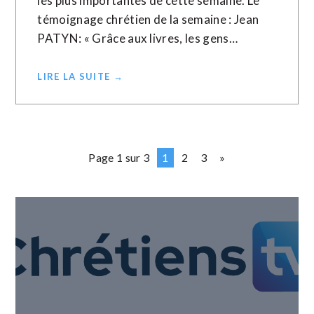
les plus importantes de cette semaine. Le
témoignage chrétien de la semaine : Jean
PATYN: « Grâce aux livres, les gens…
LIRE LA SUITE →
Page 1 sur 3
1
2
3
»