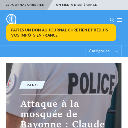
LE JOURNAL CHRÉTIEN
UN MÉDIA D’ESPÉRANCE
FAITES UN DON AU JOURNAL CHRÉTIEN ET RÉDUIS
VOS IMPÔTS EN FRANCE
Catégories
FRANCE
Attaque à la
mosquée de
Bayonne : Claude