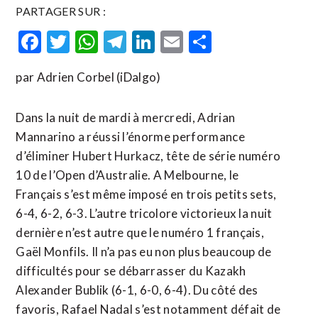
PARTAGER SUR :
Facebook
Twitter
WhatsApp
Telegram
LinkedIn
Email
Partager
par Adrien Corbel (iDalgo)
Dans la nuit de mardi à mercredi, Adrian
Mannarino a réussi l’énorme performance
d’éliminer Hubert Hurkacz, tête de série numéro
10 de l’Open d’Australie. A Melbourne, le
Français s’est même imposé en trois petits sets,
6-4, 6-2, 6-3. L’autre tricolore victorieux la nuit
dernière n’est autre que le numéro 1 français,
Gaël Monfils. Il n’a pas eu non plus beaucoup de
difficultés pour se débarrasser du Kazakh
Alexander Bublik (6-1, 6-0, 6-4). Du côté des
favoris, Rafael Nadal s’est notamment défait de