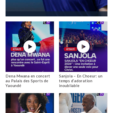
Dena Mwana en concert
Sanjola – En Choeur: un
au Palais des Sports de
temps d’adoration
Yaoundé
inoubliable