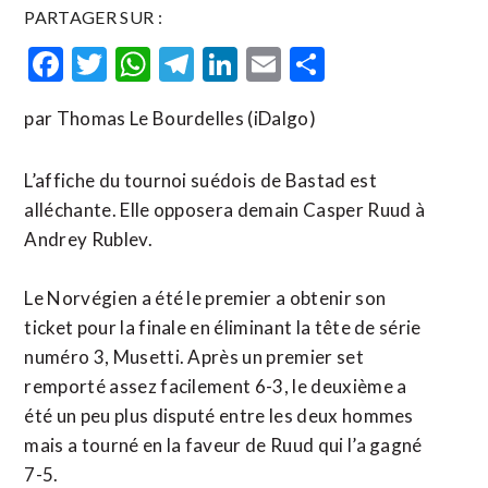
PARTAGER SUR :
Facebook
Twitter
WhatsApp
Telegram
LinkedIn
Email
Partager
par Thomas Le Bourdelles (iDalgo)
L’affiche du tournoi suédois de Bastad est
alléchante. Elle opposera demain Casper Ruud à
Andrey Rublev.
Le Norvégien a été le premier a obtenir son
ticket pour la finale en éliminant la tête de série
numéro 3, Musetti. Après un premier set
remporté assez facilement 6-3, le deuxième a
été un peu plus disputé entre les deux hommes
mais a tourné en la faveur de Ruud qui l’a gagné
7-5.