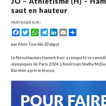
JO – Athlétisme (H) – Ham
saut en hauteur
PARTAGER SUR :
Facebook
Twitter
WhatsApp
Telegram
LinkedIn
Email
Partager
par Alvin Tourdès (iDalgo)
Le Néozélandais Hamish Kerr a remporté ce samedi la
olympiques de Paris 2024. L’Américain Shelby McEwe
Barshim a pris le bronze.