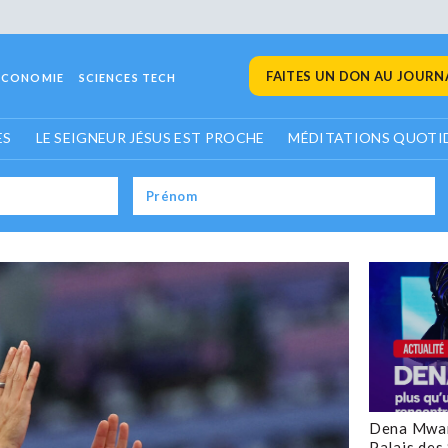
FAITES UN DON AU JOURNA
ECONOMIE
SCIENCES TECH
ES
LE SEIGNEUR JÉSUS EST PROCHE
MÉDITATIONS QUOTI
Dena Mwan
Palais des