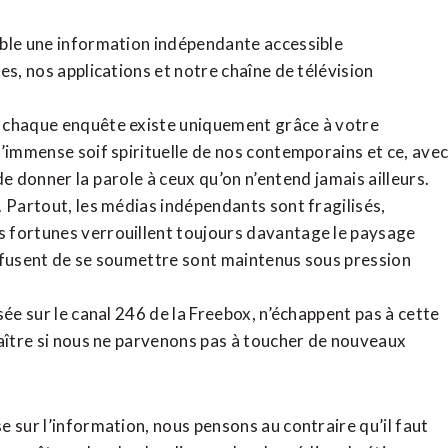
ible une information indépendante accessible
tes,
nos applications
et notre
chaîne de télévision
, chaque enquête existe uniquement grâce à votre
l’immense soif spirituelle de nos contemporains et ce, ave
de donner la parole à ceux qu’on n’entend jamais ailleurs.
. Partout, les médias indépendants sont fragilisés,
 fortunes verrouillent toujours davantage le paysage
refusent de se soumettre sont maintenus sous pression
sée sur le canal 246 de la Freebox, n’échappent pas à cette
raître si nous ne parvenons pas à toucher de nouveaux
 sur l’information, nous pensons au contraire qu’il faut