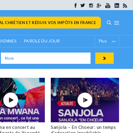
L CHRÉTIEN ET RÉDUIS VOS IMPÔTS EN FRANCE
DIENNES
PAROLE DU JOUR
Plus
a en concert au
Sanjola – En Choeur: un temps
 Sports de Yaoundé
d’adoration inoubliable