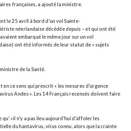
ires françaises, a ajouté la ministre.
ent le 25 avril à bord d’un vol Sainte-
ériste néerlandaise décédée depuis – et qui ont été
i avaient embarqué le même jour sur un vol
ise) ont été informés de leur statut de « sujets
ministre de la Santé.
 en ce sens qui prescrit « les mesures d’urgence
tavirus Andes ». Les 14 Français recensés doivent faire
u' »il n’y a pas lieu aujourd’hui d’affoler les
ielle du hantavirus, virus connu, alors que la crainte