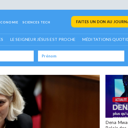
FAITES UN DON AU JOURNA
ECONOMIE
SCIENCES TECH
ES
LE SEIGNEUR JÉSUS EST PROCHE
MÉDITATIONS QUOTI
Dena Mwan
Palais des