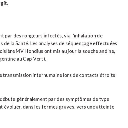
git.
t par des rongeurs infectés, via l’inhalation de
ais de la Santé. Les analyses de séquençage effectuées
roisière MV Hondius ont mis au jour la souche andine,
rgentine au Cap-Vert).
une transmission interhumaine lors de contacts étroits
ie débute généralement par des symptômes de type
ut évoluer, dans les formes graves, vers une atteinte