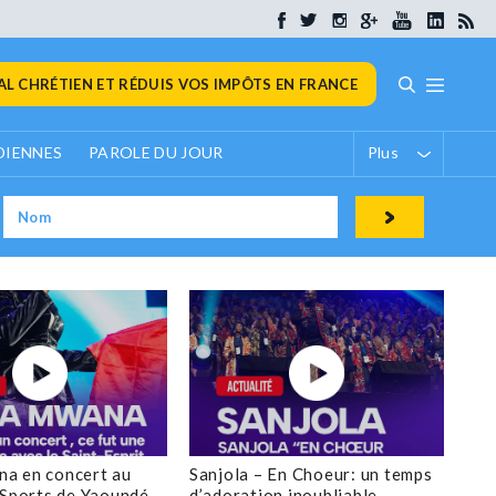
L CHRÉTIEN ET RÉDUIS VOS IMPÔTS EN FRANCE
DIENNES
PAROLE DU JOUR
Plus
a en concert au
Sanjola – En Choeur: un temps
 Sports de Yaoundé
d’adoration inoubliable