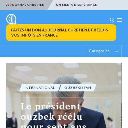
LE JOURNAL CHRÉTIEN
UN MÉDIA D’ESPÉRANCE
FAITES UN DON AU JOURNAL CHRÉTIEN ET RÉDUIS
VOS IMPÔTS EN FRANCE
Catégories
INTERNATIONAL
OUZBÉKISTAN
Le président
ouzbek réélu
pour sept ans