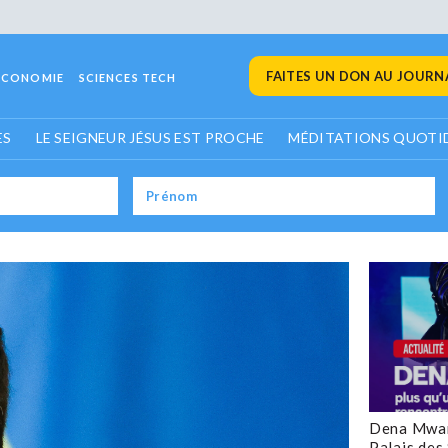
FAITES UN DON AU JOURNA
ECONOMIE
SCIENCES TECH
ES
LE SEIGNEUR JÉSUS EST PROCHE
MÉDITATIONS QUOTI
Dena Mwan
Palais des