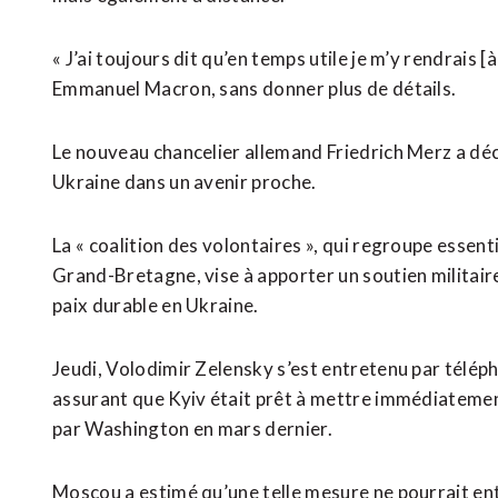
« J’ai toujours dit qu’en temps utile je m’y rendrais [
Emmanuel Macron, sans donner plus de détails.
Le nouveau chancelier allemand Friedrich Merz a décl
Ukraine dans un avenir proche.
La « coalition des volontaires », qui regroupe essen
Grand-Bretagne, vise à apporter un soutien militaire
paix durable en Ukraine.
Jeudi, Volodimir Zelensky s’est entretenu par télép
assurant que Kyiv était prêt à mettre immédiatemen
par Washington en mars dernier.
Moscou a estimé qu’une telle mesure ne pourrait ent