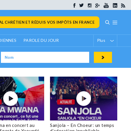
L CHRÉTIEN ET RÉDUIS VOS IMPÔTS EN FRANCE
DIENNES
PAROLE DU JOUR
Plus
a en concert au
Sanjola – En Choeur: un temps
 Sports de Yaoundé
d’adoration inoubliable