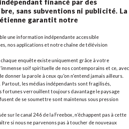
 indépendant financé par des
bre, sans subventions ni publicité. La
rétienne
garantit notre
ible une information indépendante accessible
tes,
nos applications
et notre
chaîne de télévision
, chaque enquête existe uniquement grâce à votre
l’immense soif spirituelle de nos contemporains et ce, ave
de donner la parole à ceux qu’on n’entend jamais ailleurs.
. Partout, les médias indépendants sont fragilisés,
 fortunes verrouillent toujours davantage le paysage
refusent de se soumettre sont maintenus sous pression
sée sur le canal 246 de la Freebox, n’échappent pas à cette
raître si nous ne parvenons pas à toucher de nouveaux