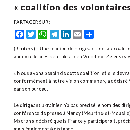
« coalition des volontaires
PARTAGER SUR :
Facebook
Twitter
WhatsApp
Telegram
LinkedIn
Email
Partager
(Reuters) – Une réunion de dirigeants de la « coaliti
annoncé le président ukrainien Volodimir Zelensky 
« Nous avons besoin de cette coalition, et elle devr
conformément à notre vision commune », a déclaré V
par son bureau.
Le dirigeant ukrainien n’a pas précisé le nom des di
conférence de presse à Nancy (Meurthe-et-Moselle)
Macron a déclaré que la France y participerait, préci
mais également à distance.