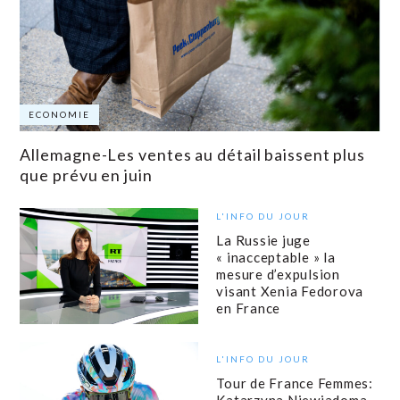
ECONOMIE
Allemagne-Les ventes au détail baissent plus
que prévu en juin
L'INFO DU JOUR
La Russie juge
« inacceptable » la
mesure d’expulsion
visant Xenia Fedorova
en France
L'INFO DU JOUR
Tour de France Femmes:
Katarzyna Niewiadoma