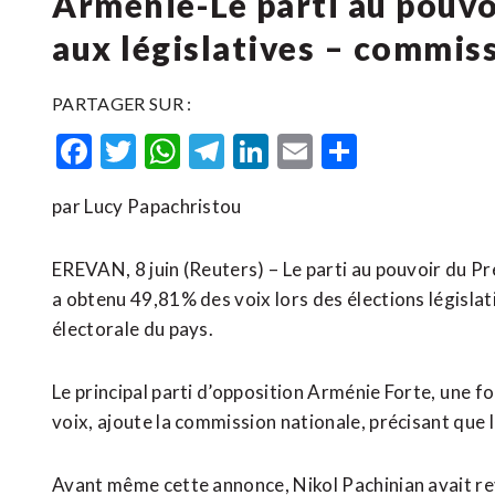
Arménie-Le parti au pouvo
aux législatives – commis
PARTAGER SUR :
Facebook
Twitter
WhatsApp
Telegram
LinkedIn
Email
Partager
par Lucy Papachristou
EREVAN, 8 juin (Reuters) – Le parti au pouvoir du Pr
a obtenu 49,81% des voix lors des élections législat
‌électorale du pays.
Le principal parti d’opposition ​Arménie Forte, ⁠une
‌voix, ajoute la commission nationale, précisant que 
Avant même cette annonce, ​Nikol Pachinian avait rev