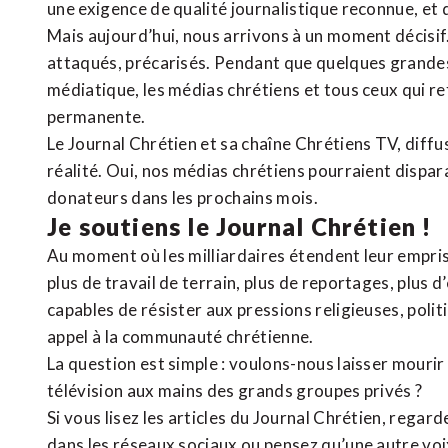
une exigence de qualité journalistique reconnue,
et 
Mais aujourd’hui, nous arrivons à un moment décisif
attaqués, précarisés. Pendant que quelques grandes
médiatique, les médias chrétiens et tous ceux qui 
permanente.
Le Journal Chrétien et sa chaîne Chrétiens TV, diffu
réalité. Oui, nos médias chrétiens pourraient dispa
donateurs dans les prochains mois.
Je soutiens le Journal Chrétien !
Au moment où les milliardaires étendent leur emprise
plus de travail de terrain, plus de reportages, plus 
capables de résister aux pressions religieuses, poli
appel à la communauté chrétienne.
La question est simple : voulons-nous laisser mourir l
télévision aux mains des grands groupes privés ?
Si vous lisez les articles du Journal Chrétien, rega
dans les réseaux sociaux ou pensez qu’une autre voix 