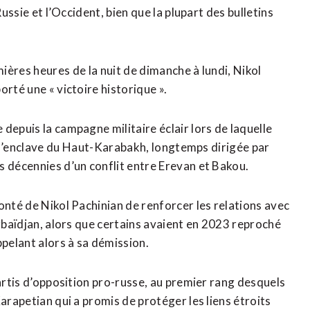
Russie et l’Occident, bien que la plupart des bulletins
ères heures de ⁠la nuit de dimanche à lundi, Nikol
rté une « victoire historique ».
depuis la campagne militaire éclair lors de laquelle
de l’enclave ⁠du Haut-Karabakh, longtemps dirigée par
rs décennies d’un conflit entre Erevan et Bakou.
onté de Nikol Pachinian de renforcer ‌les relations avec
erbaïdjan, alors ​que certains avaient en 2023 reproché
ppelant alors à sa démission.
partis d’opposition pro-russe, au premier rang desquels
arapetian qui a promis de protéger les liens étroits