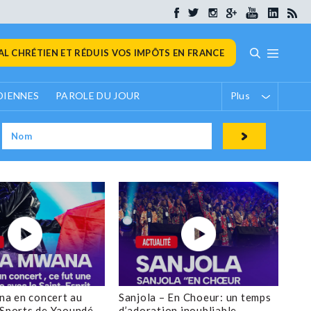
L CHRÉTIEN ET RÉDUIS VOS IMPÔTS EN FRANCE
DIENNES
PAROLE DU JOUR
Plus
a en concert au
Sanjola – En Choeur: un temps
 Sports de Yaoundé
d’adoration inoubliable