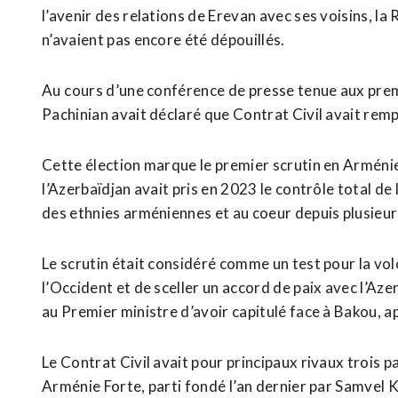
l’avenir des relations de Erevan avec ses voisins, la 
n’avaient pas encore été dépouillés.
Au ⁠cours d’une conférence de presse tenue aux premi
Pachinian avait déclaré que Contrat Civil avait rempo
Cette élection marque le premier scrutin en Arménie 
⁠l’Azerbaïdjan ‌avait pris en 2023 le contrôle total 
des ethnies ​arméniennes et ​au coeur depuis plusieu
Le ​scrutin était considéré comme un test pour la vol
​l’Occident et de sceller un accord de paix avec l’Az
au Premier ministre d’avoir capitulé face à Bakou, a
Le Contrat Civil avait pour principaux rivaux trois 
Arménie Forte, parti fondé ⁠l’an dernier par Samvel K