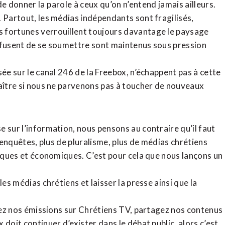
de donner la parole à ceux qu’on n’entend jamais ailleurs.
. Partout, les médias indépendants sont fragilisés,
 fortunes verrouillent toujours davantage le paysage
refusent de se soumettre sont maintenus sous pression
sée sur le canal 246 de la Freebox, n’échappent pas à cette
raître si nous ne parvenons pas à toucher de nouveaux
 sur l’information, nous pensons au contraire qu’il faut
d’enquêtes, plus de pluralisme, plus de médias chrétiens
tiques et économiques. C’est pour cela que nous lançons un
es médias chrétiens et laisser la presse ainsi que la
rdez nos émissions sur Chrétiens TV, partagez nos contenus
doit continuer d’exister dans le débat public, alors c’est