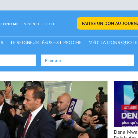
FAITES UN DON AU JOURNA
ECONOMIE
SCIENCES TECH
ES
LE SEIGNEUR JÉSUS EST PROCHE
MÉDITATIONS QUOTI
Dena Mwan
Palais des