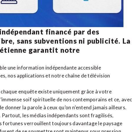
 indépendant financé par des
bre, sans subventions ni publicité. La
rétienne
garantit notre
ible une information indépendante accessible
tes,
nos applications
et notre
chaîne de télévision
, chaque enquête existe uniquement grâce à votre
l’immense soif spirituelle de nos contemporains et ce, ave
de donner la parole à ceux qu’on n’entend jamais ailleurs.
. Partout, les médias indépendants sont fragilisés,
 fortunes verrouillent toujours davantage le paysage
refusent de se soumettre sont maintenus sous pression