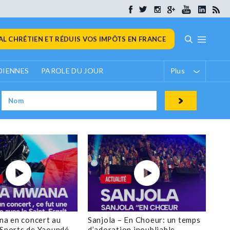
L CHRÉTIEN ET RÉDUIS VOS IMPÔTS EN FRANCE
DIENNES
PAROLE DU JOUR
Plus
a en concert au
Sanjola – En Choeur: un temps
 Sports de Yaoundé
d’adoration inoubliable