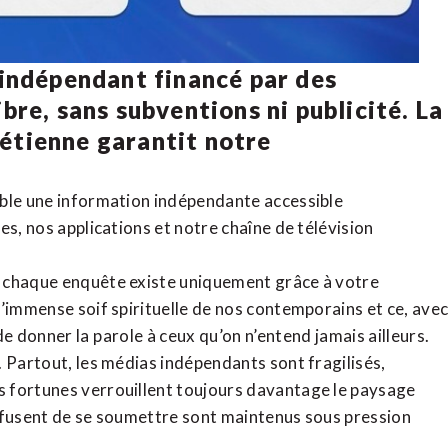
 indépendant financé par des
bre, sans subventions ni publicité. La
rétienne
garantit notre
ible une information indépendante accessible
tes,
nos applications
et notre
chaîne de télévision
, chaque enquête existe uniquement grâce à votre
l’immense soif spirituelle de nos contemporains et ce, ave
de donner la parole à ceux qu’on n’entend jamais ailleurs.
. Partout, les médias indépendants sont fragilisés,
 fortunes verrouillent toujours davantage le paysage
refusent de se soumettre sont maintenus sous pression