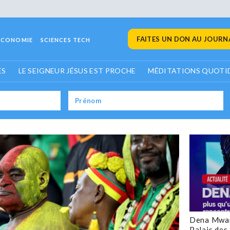
FAITES UN DON AU JOURNA
ECONOMIE
SCIENCES TECH
ES
LE SEIGNEUR JÉSUS EST PROCHE
MÉDITATIONS QUOTI
Dena Mwan
Palais des