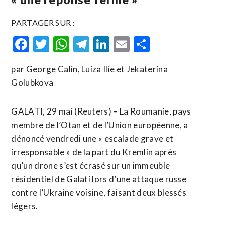
PARTAGER SUR :
Facebook
Twitter
WhatsApp
Telegram
LinkedIn
Email
Partager
par George Calin, Luiza Ilie et Jekaterina
Golubkova
GALATI, 29 mai (Reuters) – La Roumanie, pays
membre de l’Otan et de l’Union européenne, a
dénoncé vendredi une « escalade grave et
irresponsable » de la part du Kremlin après
qu’un drone s’est écrasé sur un immeuble
résidentiel de Galati lors d’une attaque russe
contre l’Ukraine voisine, faisant deux blessés
légers.