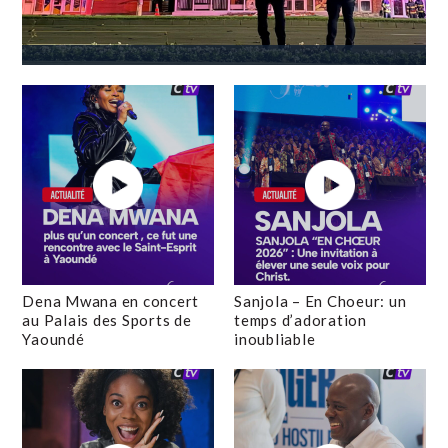
Dena Mwana en concert
Sanjola – En Choeur: un
au Palais des Sports de
temps d’adoration
Yaoundé
inoubliable