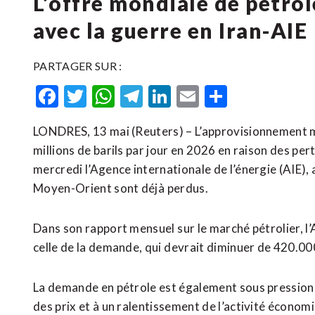
L’offre mondiale de pétrol
avec la guerre en Iran-AIE
PARTAGER SUR :
Facebook
Twitter
WhatsApp
Telegram
LinkedIn
Email
Partager
LONDRES, 13 mai (Reuters) – L’approvisionnement mo
millions de barils ​par ‌jour en ​2026 ⁠en raison des pe
mercredi l’Agence internationale ​de l’énergie (AIE),
Moyen-Orient sont déjà ⁠perdus.
Dans son rapport mensuel ⁠sur le marché pétrolier, l’A
celle ‌de la demande, qui ⁠devrait diminuer de ​420.000
La demande ​en pétrole est également sous ‌pression du
des prix et à un ralentissement de l’activité économi