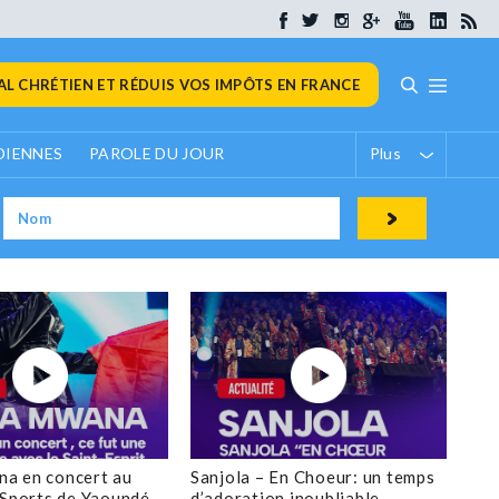
L CHRÉTIEN ET RÉDUIS VOS IMPÔTS EN FRANCE
DIENNES
PAROLE DU JOUR
Plus
a en concert au
Sanjola – En Choeur: un temps
 Sports de Yaoundé
d’adoration inoubliable