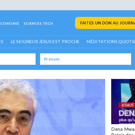
FAITES UN DON AU JOURNA
ECONOMIE
SCIENCES TECH
ES
LE SEIGNEUR JÉSUS EST PROCHE
MÉDITATIONS QUOTI
Dena Mwan
Palais des