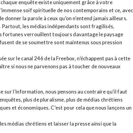
, chaque enquête existe uniquement grâce à votre
l’immense soif spirituelle de nos contemporains et ce, ave
de donner la parole à ceux qu’on n’entend jamais ailleurs.
. Partout, les médias indépendants sont fragilisés,
 fortunes verrouillent toujours davantage le paysage
refusent de se soumettre sont maintenus sous pression
sée sur le canal 246 de la Freebox, n’échappent pas à cette
raître si nous ne parvenons pas à toucher de nouveaux
 sur l’information, nous pensons au contraire qu’il faut
d’enquêtes, plus de pluralisme, plus de médias chrétiens
tiques et économiques. C’est pour cela que nous lançons un
es médias chrétiens et laisser la presse ainsi que la