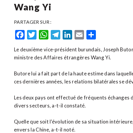
Wang Yi
PARTAGER SUR :
Facebook
Twitter
WhatsApp
Telegram
LinkedIn
Email
Partager
Le deuxième vice-président burundais, Joseph Butore,
ministre des Affaires étrangères Wang Yi.
Butore lui a fait part de la haute estime dans laquell
ces dernières années, les relations bilatérales se dé
Les deux pays ont effectué de fréquents échanges d
divers secteurs, a-t-il constaté.
Quelle que soit l’évolution de sa situation intérieur
envers la Chine, a-t-il noté.