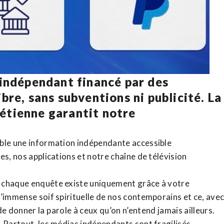
 indépendant financé par des
bre, sans subventions ni publicité. La
rétienne
garantit notre
ible une information indépendante accessible
tes,
nos applications
et notre
chaîne de télévision
, chaque enquête existe uniquement grâce à votre
l’immense soif spirituelle de nos contemporains et ce, ave
de donner la parole à ceux qu’on n’entend jamais ailleurs.
. Partout, les médias indépendants sont fragilisés,