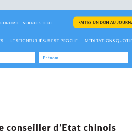
FAITES UN DON AU JOURNA
ECONOMIE
SCIENCES TECH
ES
LE SEIGNEUR JÉSUS EST PROCHE
MÉDITATIONS QUOTI
 conseiller d’Etat chinois