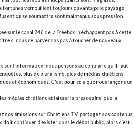
 fortunes verrouillent toujours davantage le paysage
refusent de se soumettre sont maintenus sous pression
sée sur le canal 246 de la Freebox, n’échappent pas à cette
raître si nous ne parvenons pas à toucher de nouveaux
 sur l’information, nous pensons au contraire qu’il faut
d’enquêtes, plus de pluralisme, plus de médias chrétiens
tiques et économiques. C’est pour cela que nous lançons un
es médias chrétiens et laisser la presse ainsi que la
rdez nos émissions sur Chrétiens TV, partagez nos contenus
doit continuer d’exister dans le débat public, alors c’est