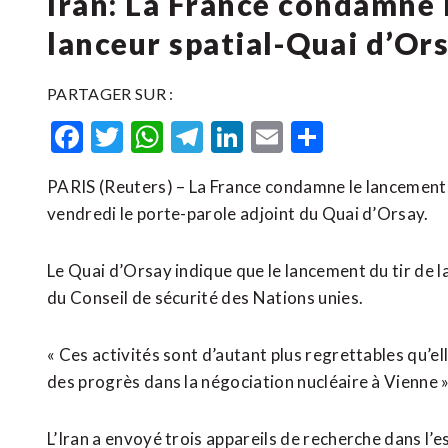
Iran: La France condamne 
lanceur spatial-Quai d’Or
PARTAGER SUR :
Facebook
Twitter
WhatsApp
Telegram
LinkedIn
Email
Partager
PARIS (Reuters) – La France condamne le lancement par
vendredi le porte-parole adjoint du Quai d’Orsay.
Le Quai d’Orsay indique que le lancement du tir de l
du Conseil de sécurité des Nations unies.
« Ces activités sont d’autant plus regrettables qu’
des progrès dans la négociation nucléaire à Vienne »,
L’Iran a envoyé trois appareils de recherche dans l’