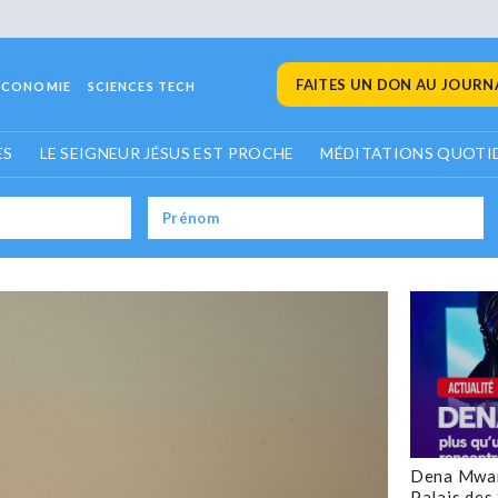
FAITES UN DON AU JOURNA
ECONOMIE
SCIENCES TECH
ES
LE SEIGNEUR JÉSUS EST PROCHE
MÉDITATIONS QUOTI
Dena Mwan
Palais des