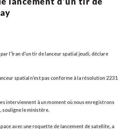
le lancement d’un tir de
say
 l’Iran d’un tir de lanceur spatial jeudi, déclare
anceur spatial n’est pas conforme à la résolution 2231
elles interviennent à un moment où nous enregistrons
 souligne le ministère.
espace avec une roquette de lancement de satellite, a