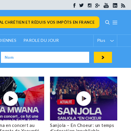
L CHRÉTIEN ET RÉDUIS VOS IMPÔTS EN FRANCE
DIENNES
PAROLE DU JOUR
Plus
a en concert au
Sanjola – En Choeur: un temps
 Sports de Yaoundé
d’adoration inoubliable