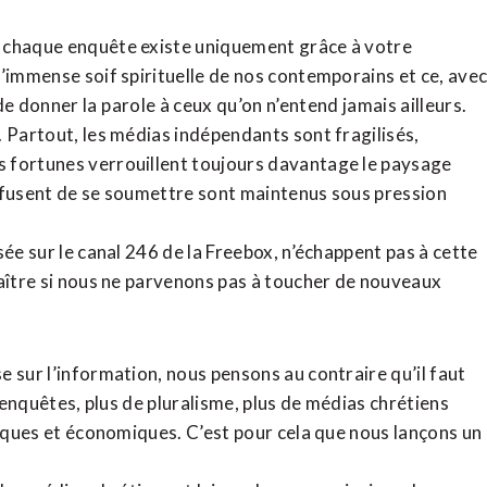
, chaque enquête existe uniquement grâce à votre
l’immense soif spirituelle de nos contemporains et ce, ave
de donner la parole à ceux qu’on n’entend jamais ailleurs.
. Partout, les médias indépendants sont fragilisés,
 fortunes verrouillent toujours davantage le paysage
refusent de se soumettre sont maintenus sous pression
sée sur le canal 246 de la Freebox, n’échappent pas à cette
raître si nous ne parvenons pas à toucher de nouveaux
 sur l’information, nous pensons au contraire qu’il faut
d’enquêtes, plus de pluralisme, plus de médias chrétiens
tiques et économiques. C’est pour cela que nous lançons un