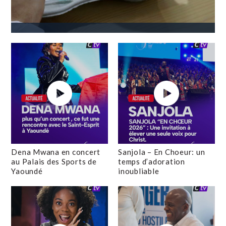
Dena Mwana en concert
Sanjola – En Choeur: un
au Palais des Sports de
temps d’adoration
Yaoundé
inoubliable