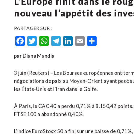
L’Europe finit dans le rou
nouveau l’appétit des inve
PARTAGER SUR :
Facebook
Twitter
WhatsApp
Telegram
LinkedIn
Email
Partager
par Diana Mandia
3 juin (Reuters) – Les Bourses européennes ont termi
négociations de paix au Moyen-Orient ayant pesé su
les États-Unis et l’Iran dans le Golfe.
À Paris, le CAC 40 a perdu 0,71% à 8.150,42 points. 
FTSE 100 a abandonné 0,40%.
L’indice EuroStoxx 50 a fini sur une baisse de 0,71%