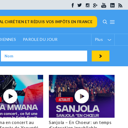
L CHRÉTIEN ET RÉDUIS VOS IMPÔTS EN FRANCE
DIENNES
PAROLE DU JOUR
Plus
a en concert au
Sanjola – En Choeur: un temps
 Sports de Yaoundé
d’adoration inoubliable