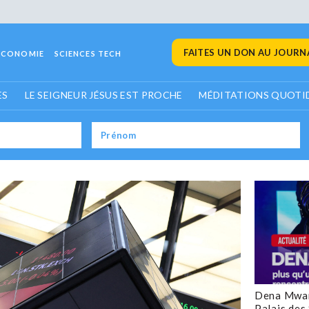
FAITES UN DON AU JOURNA
ECONOMIE
SCIENCES TECH
ES
LE SEIGNEUR JÉSUS EST PROCHE
MÉDITATIONS QUOTI
Dena Mwan
Palais des