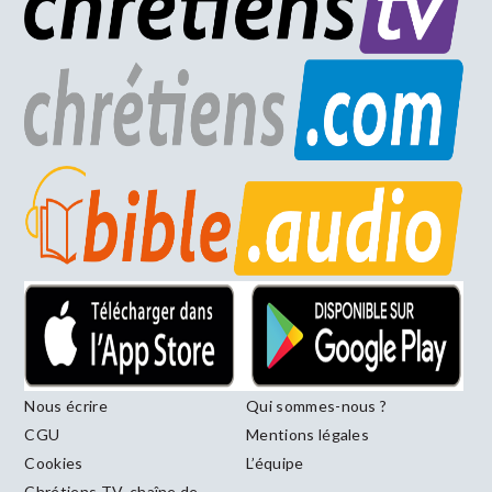
Nous écrire
Qui sommes-nous ?
CGU
Mentions légales
Cookies
L’équipe
Chrétiens TV, chaîne de