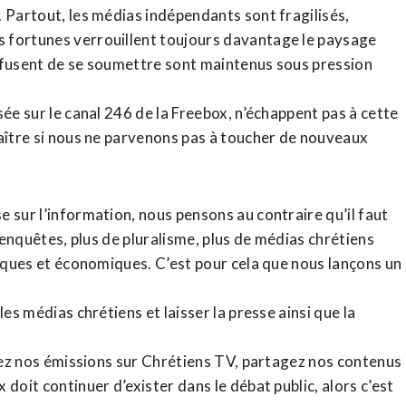
. Partout, les médias indépendants sont fragilisés,
 fortunes verrouillent toujours davantage le paysage
refusent de se soumettre sont maintenus sous pression
sée sur le canal 246 de la Freebox, n’échappent pas à cette
raître si nous ne parvenons pas à toucher de nouveaux
 sur l’information, nous pensons au contraire qu’il faut
d’enquêtes, plus de pluralisme, plus de médias chrétiens
tiques et économiques. C’est pour cela que nous lançons un
es médias chrétiens et laisser la presse ainsi que la
rdez nos émissions sur Chrétiens TV, partagez nos contenus
doit continuer d’exister dans le débat public, alors c’est