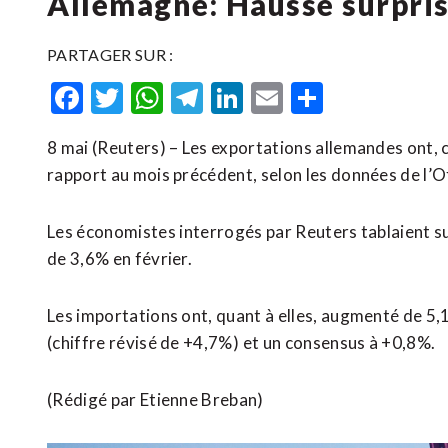
Allemagne: Hausse surpris
PARTAGER SUR :
Facebook
Twitter
WhatsApp
Telegram
LinkedIn
Email
Partager
8 mai (Reuters) – Les exportations allemandes ont, co
‌rapport au mois précédent, selon ​les données de l’Of
Les économistes ⁠interrogés par Reuters tablaient su
de ​3,6% ​en février.
Les importations ​ont, quant à ‌elles, ​augmenté de 
(chiffre révisé de +4,7%) ⁠et un consensus ​à +0,8%.
(Rédigé par Etienne ​Breban)