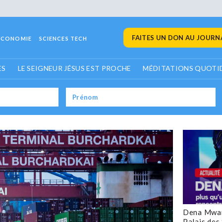
FAITES UN DON AU JOURNA
ECONOMIE
SCIENCES TECH
ES
LE SEIGNEUR JÉSUS EST PROCHE
MÉDITATIONS QUOTI
Dena Mwan
Palais des