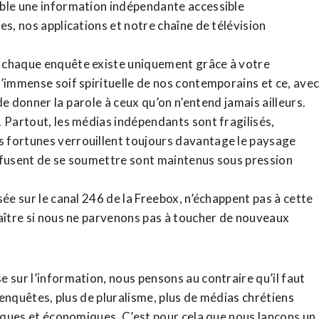
ible une information indépendante accessible
tes,
nos applications
et notre
chaîne de télévision
, chaque enquête existe uniquement grâce à votre
l’immense soif spirituelle de nos contemporains et ce, ave
de donner la parole à ceux qu’on n’entend jamais ailleurs.
. Partout, les médias indépendants sont fragilisés,
 fortunes verrouillent toujours davantage le paysage
refusent de se soumettre sont maintenus sous pression
sée sur le canal 246 de la Freebox, n’échappent pas à cette
raître si nous ne parvenons pas à toucher de nouveaux
 sur l’information, nous pensons au contraire qu’il faut
d’enquêtes, plus de pluralisme, plus de médias chrétiens
tiques et économiques. C’est pour cela que nous lançons un