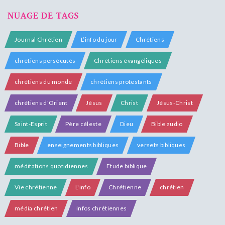
NUAGE DE TAGS
Journal Chrétien
L’info du jour
Chrétiens
chrétiens persécutés
Chrétiens évangéliques
chrétiens du monde
chrétiens protestants
chrétiens d'Orient
Jésus
Christ
Jésus-Christ
Saint-Esprit
Père céleste
Dieu
Bible audio
Bible
enseignements bibliques
versets bibliques
méditations quotidiennes
Etude biblique
Vie chrétienne
L'info
Chrétienne
chrétien
média chrétien
infos chrétiennes