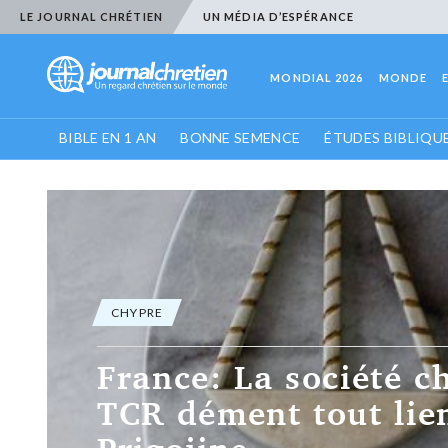
LE JOURNAL CHRÉTIEN
UN MÉDIA D’ESPÉRANCE
MONDIAL 2026
MONDE
BIBLE EN 1 AN
BONNE SEMENCE
ÉTUDES BIBLIQU
CHYPRE
France: La société c
TCR dément tout lie