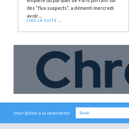
enquête du parquet de Paris portant sur
des "flux suspects", a démenti mercredi
avoir…
LIRE LA SUITE →
Inscription à la newsletter