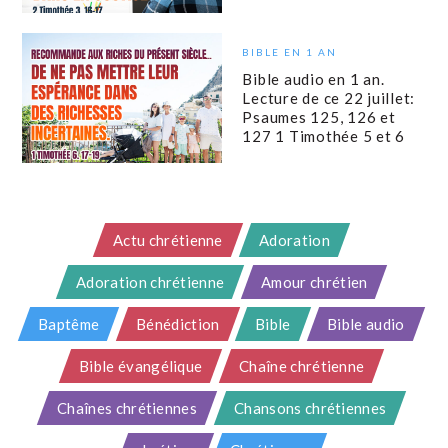
BIBLE EN 1 AN
Bible audio en 1 an.
Lecture de ce 22 juillet:
Psaumes 125, 126 et
127 1 Timothée 5 et 6
Actu chrétienne
Adoration
Adoration chrétienne
Amour chrétien
Baptême
Bénédiction
Bible
Bible audio
Bible évangélique
Chaîne chrétienne
Chaînes chrétiennes
Chansons chrétiennes