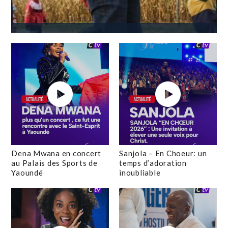
Dena Mwana en concert
Sanjola – En Choeur: un
au Palais des Sports de
temps d’adoration
Yaoundé
inoubliable