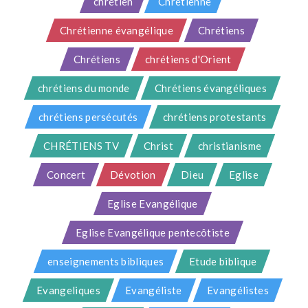
chrétien
Chrétienne
Chrétienne évangélique
Chrétiens
Chrétiens
chrétiens d'Orient
chrétiens du monde
Chrétiens évangéliques
chrétiens persécutés
chrétiens protestants
CHRÉTIENS TV
Christ
christianisme
Concert
Dévotion
Dieu
Eglise
Eglise Evangélique
Eglise Evangélique pentecôtiste
enseignements bibliques
Etude biblique
Evangeliques
Evangéliste
Evangélistes