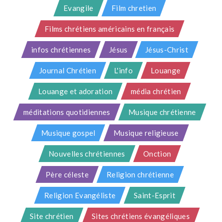
Evangile
Film chretien
Films chrétiens américains en français
infos chrétiennes
Jésus
Jésus-Christ
Journal Chrétien
L'info
Louange
Louange et adoration
média chrétien
méditations quotidiennes
Musique chrétienne
Musique gospel
Musique religieuse
Nouvelles chrétiennes
Onction
Père céleste
Religion chrétienne
Religion Evangéliste
Saint-Esprit
Site chrétien
Sites chrétiens évangéliques