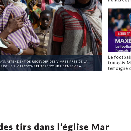
Le footbal
AYS, ATTENDENT DE RECEVOIR DES VIVRES PRÈS DE LA
français M
PRISE LE 7 MAI 2023/REUTERS/ZOHRA BENSEMRA
témoigne d
des tirs dans l’église Mar