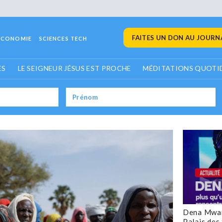
FAITES UN DON AU JOURNA
ECONOMIE
SCIENCES TECH
ES
LE SEIGNEUR JÉSUS EST PROCHE
MÉDITATIONS QUOTI
Dena Mwan
Palais des