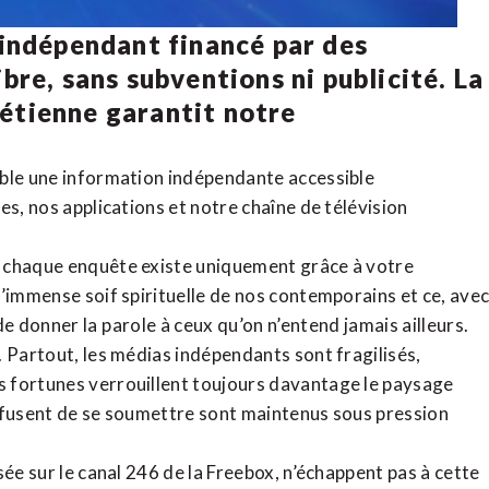
 indépendant financé par des
bre, sans subventions ni publicité. La
rétienne
garantit notre
ible une information indépendante accessible
tes,
nos applications
et notre
chaîne de télévision
, chaque enquête existe uniquement grâce à votre
l’immense soif spirituelle de nos contemporains et ce, ave
de donner la parole à ceux qu’on n’entend jamais ailleurs.
. Partout, les médias indépendants sont fragilisés,
 fortunes verrouillent toujours davantage le paysage
refusent de se soumettre sont maintenus sous pression
sée sur le canal 246 de la Freebox, n’échappent pas à cette