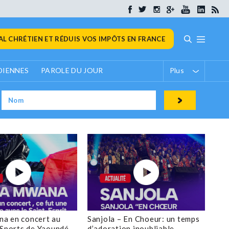
L CHRÉTIEN ET RÉDUIS VOS IMPÔTS EN FRANCE
DIENNES
PAROLE DU JOUR
Plus
a en concert au
Sanjola – En Choeur: un temps
 Sports de Yaoundé
d’adoration inoubliable