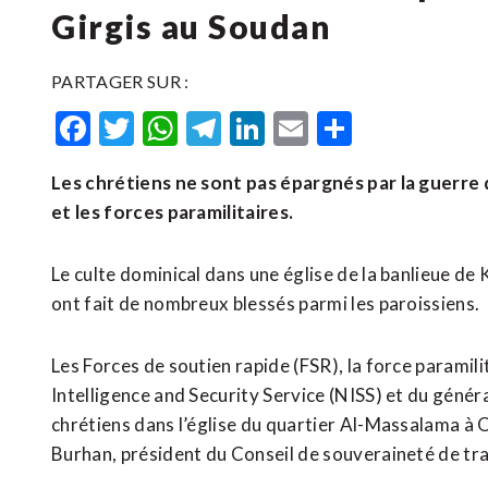
Girgis au Soudan
PARTAGER SUR :
Facebook
Twitter
WhatsApp
Telegram
LinkedIn
Email
Partager
Les chrétiens ne sont pas épargnés par la guerre
et les forces paramilitaires.
Le culte dominical dans une église de la banlieue d
ont fait de nombreux blessés parmi les paroissiens.
Les Forces de soutien rapide (FSR), la force param
Intelligence and Security Service (NISS) et du géné
chrétiens dans l’église du quartier Al-Massalama à
Burhan, président du Conseil de souveraineté de tra